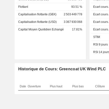
Flottant
93.51 %
Ecart cours
Capitalisation flottante (GBX)
2 503 449 778
Ecart cours
Capitalisation flottante (USD)
3 367 930 068
Ecart cours
Capital Moyen Quotidien Echangé
17.81%
Ecart cours
STIM
RSI 9 jours
RSI 14 jour
Historique de Cours: Greencoat UK Wind PLC
Date
Ouverture
Plus haut
Plus bas
Clôture