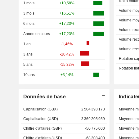
Ratio Volum
1 mois
+10,58%
Volume moy
3 mois
+16,51%
Volume moy
6 mois
+17,23%
Volume rec
Année en cours
+17,23%
Volume rec
1 an
-1,46%
Volume rec
3 ans
-20,42%
Rotation ca
5 ans
-15,32%
Rotation fl
10 ans
+3,14%
Données de base
Indicate
Capitalisation (GBX)
2 504 398 173
Moyenne mo
Capitalisation (USD)
3 369 205 959
Moyenne mo
Chiffre d'affaires (GBP)
-50 775 000
Moyenne mo
Chiffre d'affaires (USD)
-68 308 400
Moyenne mo