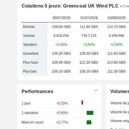
Cotations 5 jours: Greencoat UK Wind PLC
Cour
30/07/2026
31/07/2026
03/08/2026
Dernier
108.60 GBX
111.90 GBX
114.70 GBX
Volume
6 429 254
7 817 115
6 340 668
Variation
+2,45%
+3,04%
+2,50%
Ouverture
106.20 GBX
108.50 GBX
111.60 GBX
Plus haut
109.90 GBX
112.30 GBX
114.80 GBX
Plus bas
106.10 GBX
108.30 GBX
111.30 GBX
Performances
Volume
Volume du j
1 jour
-0,73%
Volume du j
1 semaine
+5,89%
Volume moy
Mois en cours
+2,77%