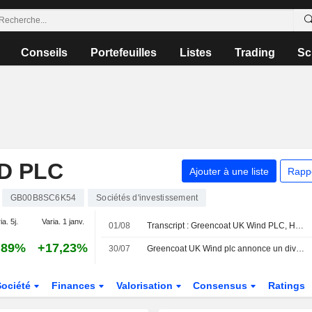
Conseils
Portefeuilles
Listes
Trading
Sc
D PLC
Ajouter à une liste
Rapp
GB00B8SC6K54
Sociétés d'investissement
ia. 5j.
Varia. 1 janv.
01/08
Transcript : Greencoat UK Wind PLC, H1 2026 Earnings Call, Jul 31, 2026
,89%
+17,23%
30/07
Greencoat UK Wind plc annonce un dividende trimestriel, payable le 28 août 2026
Société
Finances
Valorisation
Consensus
Ratings