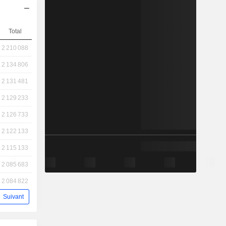
Total
2 210 088
2 134 806
2 131 481
2 129 233
2 126 733
2 122 133
2 115 133
2 085 683
2 084 822
Suivant