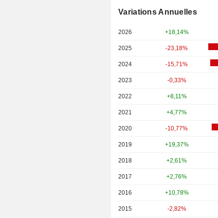
Variations Annuelles
2026
+18,14%
2025
-23,18%
2024
-15,71%
2023
-0,33%
2022
+8,11%
2021
+4,77%
2020
-10,77%
2019
+19,37%
2018
+2,61%
2017
+2,76%
2016
+10,78%
2015
-2,82%