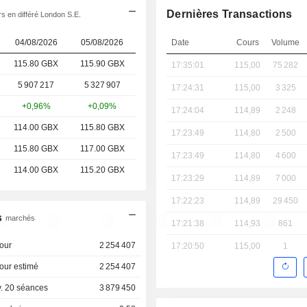
Dernières Transactions
s en différé London S.E.
04/08/2026
05/08/2026
Date
Cours
Volume
115.80 GBX
115.90 GBX
17:35:01
115,00
75 282
5 907 217
5 327 907
17:24:31
115,00
3 325
+0,96%
+0,09%
17:24:04
114,89
2 248
114.00 GBX
115.80 GBX
17:23:49
114,80
2 500
115.80 GBX
117.00 GBX
17:23:49
114,80
4 600
114.00 GBX
115.20 GBX
17:23:29
114,89
7 000
17:22:23
114,89
29 450
s
marchés
17:21:38
114,93
861
our
2 254 407
17:20:50
115,00
1
our estimé
2 254 407
. 20 séances
3 879 450