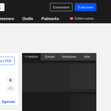
Connexion
S'abonner
reeners
Outils
Palmarès
Édition suisse
Indices
Europe
Amériques
Asie
ort PDF
CI
Agenda
Secteur
Dérivés