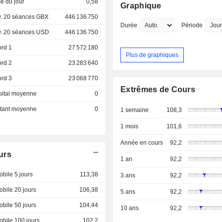
e du jour
0,58
Graphique
. 20 séances GBX
446 136 750
Durée
Période
. 20 séances USD
446 136 750
ord 1
27 572 180
Plus de graphiques
ord 2
23 283 640
ord 3
23 068 770
Extrêmes de Cours
pital moyenne
0
ottant moyenne
0
1 semaine
108,3
1 mois
101,6
Année en cours
92,2
urs
1 an
92,2
bile 5 jours
113,38
3 ans
92,2
bile 20 jours
106,38
5 ans
92,2
bile 50 jours
104,44
10 ans
92,2
bile 100 jours
102,2