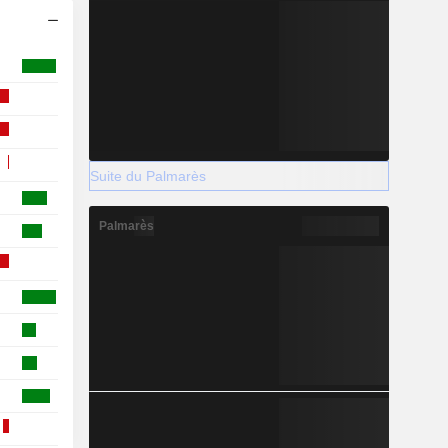
Suite du Palmarès
Palmarès