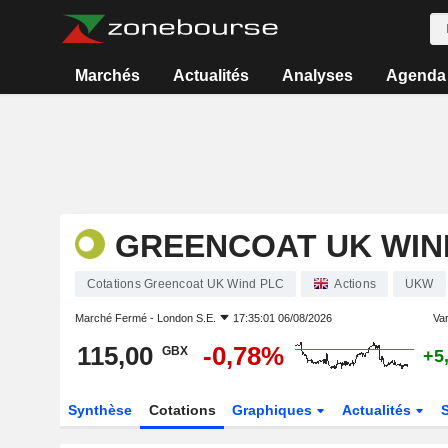
Marchés
Actualités
Analyses
Agenda
GREENCOAT UK WIN
Cotations Greencoat UK Wind PLC
Actions
UKW
Marché Fermé -
London S.E.
17:35:01 06/08/2026
Var
115,00
-0,78%
GBX
+5
Synthèse
Cotations
Graphiques
Actualités