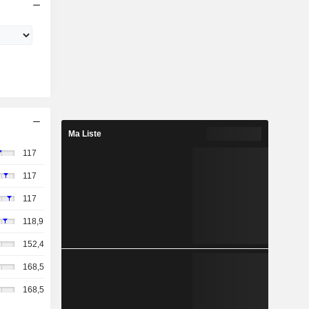
Ma Liste
117
117
117
118,9
152,4
168,5
168,5