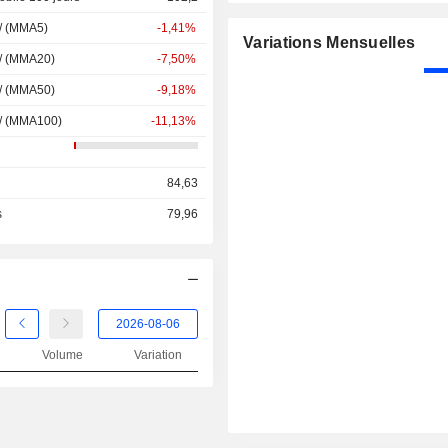
 / (MMA5)
-1,41%
Variations Mensuelles
 / (MMA20)
-7,50%
 / (MMA50)
-9,18%
 / (MMA100)
-11,13%
84,63
s
79,96
Volume
Variation