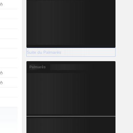
Suite du Palmarès
Palmarès