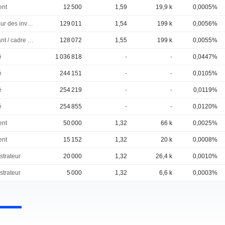
ent
12 500
1,59
19,9 k
0,0005%
Directeur des investissements
129 011
1,54
199 k
0,0056%
Dirigeant / cadre principal
128 072
1,55
199 k
0,0055%
é
1 036 818
-
-
0,0447%
é
244 151
-
-
0,0105%
é
254 219
-
-
0,0119%
é
254 855
-
-
0,0120%
ent
50 000
1,32
66 k
0,0025%
ent
15 152
1,32
20 k
0,0008%
strateur
20 000
1,32
26,4 k
0,0010%
strateur
5 000
1,32
6,6 k
0,0003%