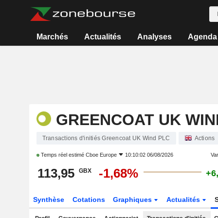
Marchés
Actualités
Analyses
Agenda
GREENCOAT UK WIN
Transactions d'initiés Greencoat UK Wind PLC
Actions
Temps réel estimé
Cboe Europe
10:10:02 06/08/2026
Var
113,95
-1,68%
GBX
+6
Synthèse
Cotations
Graphiques
Actualités