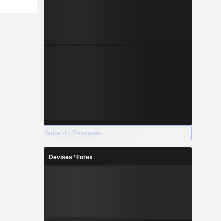
Suite du Palmarès
Devises / Forex