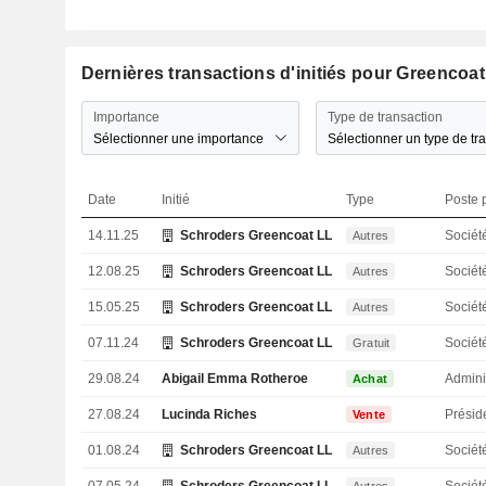
Dernières transactions d'initiés pour Greenco
Importance
Type de transaction
Sélectionner une importance
Sélectionner un type de tr
Date
Initié
Type
Poste p
14.11.25
Schroders Greencoat LLP
Sociét
Autres
12.08.25
Schroders Greencoat LLP
Sociét
Autres
15.05.25
Schroders Greencoat LLP
Sociét
Autres
07.11.24
Schroders Greencoat LLP
Sociét
Gratuit
29.08.24
Abigail Emma Rotheroe
Admini
Achat
27.08.24
Lucinda Riches
Présid
Vente
01.08.24
Schroders Greencoat LLP
Sociét
Autres