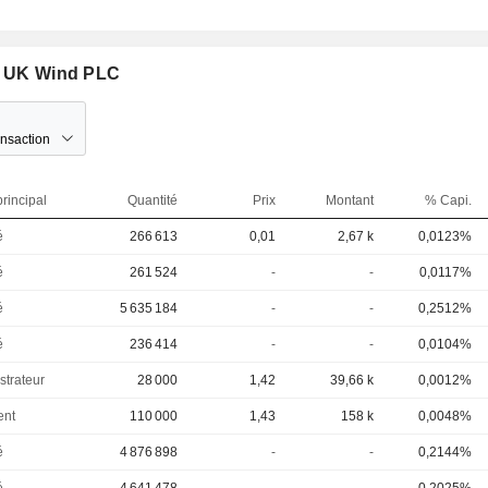
at UK Wind PLC
ansaction
rincipal
Quantité
Prix
Montant
% Capi.
é
266 613
0,01
2,67 k
0,0123%
é
261 524
-
-
0,0117%
é
5 635 184
-
-
0,2512%
é
236 414
-
-
0,0104%
strateur
28 000
1,42
39,66 k
0,0012%
ent
110 000
1,43
158 k
0,0048%
é
4 876 898
-
-
0,2144%