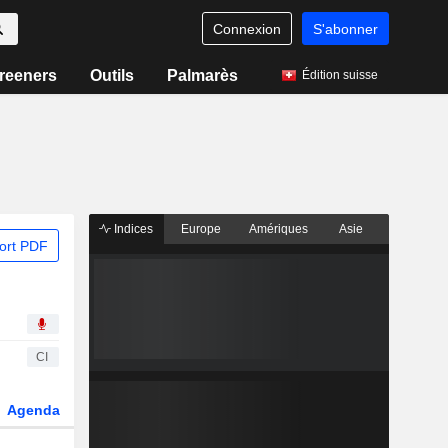
Connexion
S'abonner
reeners
Outils
Palmarès
Édition suisse
Indices
Europe
Amériques
Asie
ort PDF
CI
Agenda
Secteur
Dérivés