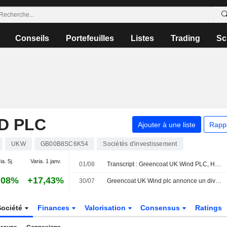
Conseils
Portefeuilles
Listes
Trading
Sc
D PLC
Ajouter à une liste
Rapp
UKW
GB00B8SC6K54
Sociétés d'investissement
ia. 5j.
Varia. 1 janv.
01/08
Transcript : Greencoat UK Wind PLC, H1 2026 Earnings Call, Jul 31, 2026
,08%
+17,43%
30/07
Greencoat UK Wind plc annonce un dividende trimestriel, payable le 28 août 2026
Société
Finances
Valorisation
Consensus
Ratings