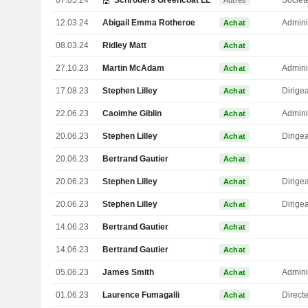
07.05.24
Schroders Greencoat LLP
Sociét
Autres
12.03.24
Abigail Emma Rotheroe
Admini
Achat
08.03.24
Ridley Matt
Achat
27.10.23
Martin McAdam
Admini
Achat
17.08.23
Stephen Lilley
Achat
22.06.23
Caoimhe Giblin
Admini
Achat
20.06.23
Stephen Lilley
Achat
20.06.23
Bertrand Gautier
Achat
20.06.23
Stephen Lilley
Achat
20.06.23
Stephen Lilley
Achat
14.06.23
Bertrand Gautier
Achat
14.06.23
Bertrand Gautier
Achat
05.06.23
James Smith
Admini
Achat
01.06.23
Laurence Fumagalli
Achat