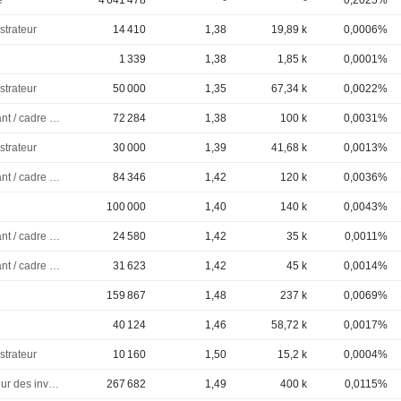
é
4 641 478
-
-
0,2025%
strateur
14 410
1,38
19,89 k
0,0006%
1 339
1,38
1,85 k
0,0001%
strateur
50 000
1,35
67,34 k
0,0022%
Dirigeant / cadre principal
72 284
1,38
100 k
0,0031%
strateur
30 000
1,39
41,68 k
0,0013%
Dirigeant / cadre principal
84 346
1,42
120 k
0,0036%
100 000
1,40
140 k
0,0043%
Dirigeant / cadre principal
24 580
1,42
35 k
0,0011%
Dirigeant / cadre principal
31 623
1,42
45 k
0,0014%
159 867
1,48
237 k
0,0069%
40 124
1,46
58,72 k
0,0017%
strateur
10 160
1,50
15,2 k
0,0004%
Directeur des investissements
267 682
1,49
400 k
0,0115%