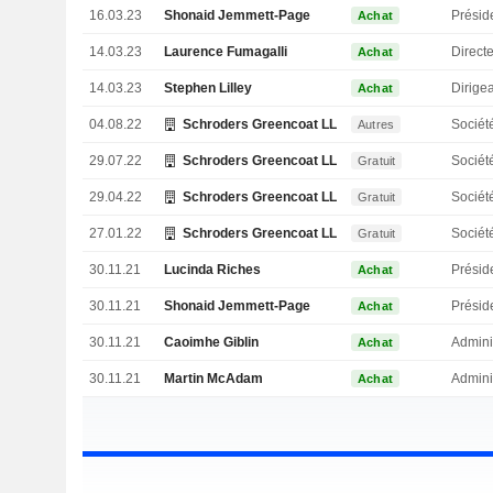
16.03.23
Shonaid Jemmett-Page
Présid
Achat
14.03.23
Laurence Fumagalli
Achat
14.03.23
Stephen Lilley
Achat
04.08.22
Schroders Greencoat LLP
Sociét
Autres
29.07.22
Schroders Greencoat LLP
Sociét
Gratuit
29.04.22
Schroders Greencoat LLP
Sociét
Gratuit
27.01.22
Schroders Greencoat LLP
Sociét
Gratuit
30.11.21
Lucinda Riches
Présid
Achat
30.11.21
Shonaid Jemmett-Page
Présid
Achat
30.11.21
Caoimhe Giblin
Admini
Achat
30.11.21
Martin McAdam
Admini
Achat