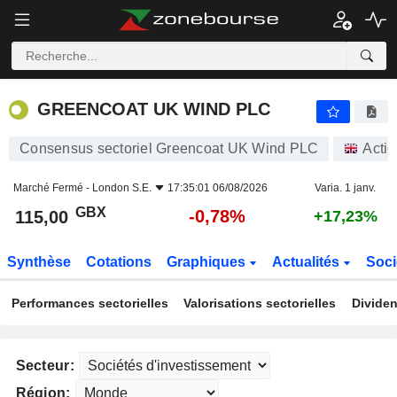
GREENCOAT UK WIND PLC
115,00
p
-0,78%
GREENCOAT UK WIND PLC
Consensus sectoriel Greencoat UK Wind PLC
Acti
Marché Fermé -
London S.E.
17:35:01 06/08/2026
Varia. 1 janv.
GBX
-0,78%
115,00
+17,23%
Synthèse
Cotations
Graphiques
Actualités
Soci
Performances sectorielles
Valorisations sectorielles
Dividen
Secteur:
Région: