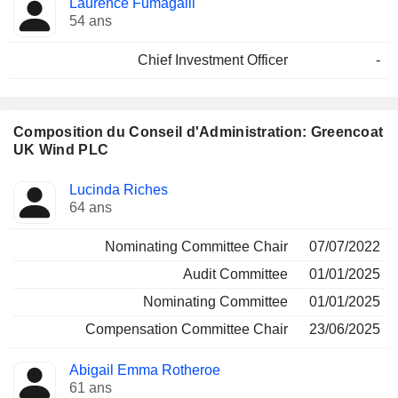
Laurence Fumagalli
Dirigeant
occupées
54 ans
Chief Investment Officer
-
Composition du Conseil d'Administration: Greencoat
UK Wind PLC
Administrateur
Comités
Lucinda Riches
64 ans
Nominating Committee Chair
07/07/2022
Audit Committee
01/01/2025
Nominating Committee
01/01/2025
Compensation Committee Chair
23/06/2025
Abigail Emma Rotheroe
61 ans