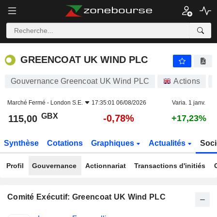
GREENCOAT UK WIND PLC
115,00
p
-0,78%
GREENCOAT UK WIND PLC
Gouvernance Greencoat UK Wind PLC
Actions
Marché Fermé -
London S.E.
17:35:01 06/08/2026
Varia. 1 janv.
GBX
-0,78%
115,00
+17,23%
Synthèse
Cotations
Graphiques
Actualités
Soci
Profil
Gouvernance
Actionnariat
Transactions d'initiés
Comité Exécutif: Greencoat UK Wind PLC
Fonctions