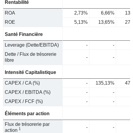
Rentabilité
ROA
2,73%
6,66%
13,
ROE
5,13%
13,65%
27,
Santé Financière
Leverage (Dette/EBITDA)
-
-
Dette / Flux de trésorerie
-
-
libre
Intensité Capitalistique
CAPEX / CA (%)
-
135,13%
47,
CAPEX / EBITDA (%)
-
-
CAPEX / FCF (%)
-
-
Éléments par action
Flux de trésorerie par
-
-
1
action