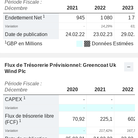
Période Fiscale :
2021
2022
2023
Décembre
1
Endettement Net
945
1 080
1 76
Variation
-
14,29%
63,
Date de publication
24.02.22
23.02.23
29.02.2
1
GBP en Millions
Données Estimées
Flux de Trésorerie Prévisionnel: Greencoat Uk
Wind Plc
Période Fiscale :
2020
2021
2022
Décembre
1
CAPEX
-
-
Variation
-
-
Flux de trésorerie libre
70,92
225,1
602,
1
(FCF)
Variation
-
217,42%
167,7