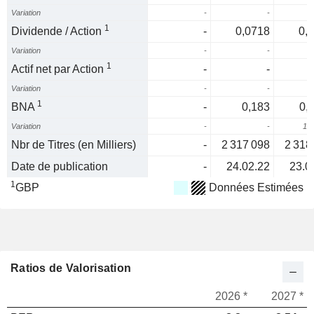
Variation
-
-
1
Dividende / Action
-
0,0718
0,
Variation
-
-
1
Actif net par Action
-
-
Variation
-
-
1
BNA
-
0,183
0,
Variation
-
-
12
Nbr de Titres (en Milliers)
-
2 317 098
2 318
Date de publication
-
24.02.22
23.0
1
GBP
Données Estimées
Ratios de Valorisation
2026 *
2027 *