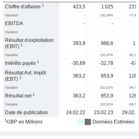
1
Chiffre d'affaires
423,5
1 025
231,
Variation
-
142,08%
-77,4
EBITDA
-
-
Variation
-
-
Résultat d'exploitation
393,9
986,6
19
1
(EBIT)
Variation
-
150,47%
-80,3
1
Intérêts payés
-30,69
-32,78
-67,
Résultat Avt. Impôt
363,2
953,9
126,
1
(EBT)
Variation
-
162,61%
-86,7
1
Résultat net
363,2
953,9
126,
Variation
-
162,61%
-86,7
Date de publication
24.02.22
23.02.23
29.02.2
1
GBP en Millions
Données Estimées