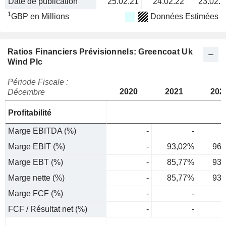
Date de publication
25.02.21
24.02.22
23.02.2
1
GBP en Millions
Données Estimées
Ratios Financiers Prévisionnels: Greencoat Uk
Wind Plc
Période Fiscale :
2020
2021
202
Décembre
Profitabilité
Marge EBITDA (%)
-
-
Marge EBIT (%)
-
93,02%
96,
Marge EBT (%)
-
85,77%
93,
Marge nette (%)
-
85,77%
93,
Marge FCF (%)
-
-
FCF / Résultat net (%)
-
-