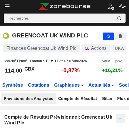
GREENCOAT UK WIND PLC
114,00
p
-0,87%
GREENCOAT UK WIND PLC
Finances Greencoat Uk Wind Plc
Actions
UKW
Marché Fermé -
London S.E.
17:35:07 07/08/2026
Varia. 1 janv.
GBX
-0,87%
114,00
+16,21%
Synthèse
Cotations
Graphiques
Actualités
Soci
Prévisions des Analystes
Compte de Résultat
Bilan
Flux d
Compte de Résultat Prévisionnel: Greencoat Uk
Wind Plc