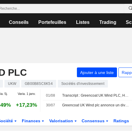
Conseils
Portefeuilles
Listes
Trading
Sc
D PLC
Ajouter à une liste
Rapp
UKW
GB00B8SC6K54
Sociétés d'investissement
ia. 5j.
Varia. 1 janv.
01/08
Transcript : Greencoat UK Wind PLC, H1 2026 Earnings Call, Jul 31, 2026
,49%
+17,23%
30/07
Greencoat UK Wind plc annonce un dividende trimestriel, payable le 28 août 2026
Société
Finances
Valorisation
Consensus
Ratings