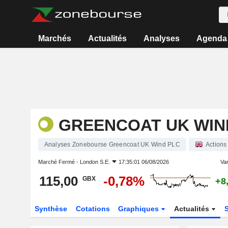
Marchés
Actualités
Analyses
Agenda
GREENCOAT UK WIN
Analyses Zonebourse Greencoat UK Wind PLC
Actions
Marché Fermé -
London S.E.
17:35:01 06/08/2026
Var
115,00
-0,78%
GBX
+8
Synthèse
Cotations
Graphiques
Actualités