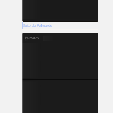
Suite du Palmarès
Palmarès