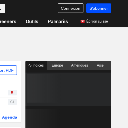
Connexion
S'abonner
reeners
Outils
Palmarès
Édition suisse
Indices
Europe
Amériques
Asie
ort PDF
CI
Agenda
Secteur
Dérivés