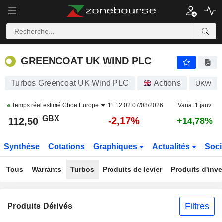
GREENCOAT UK WIND PLC
112,50
p
-2,17%
GREENCOAT UK WIND PLC
Turbos Greencoat UK Wind PLC
Actions
UKW
Temps réel estimé
Cboe Europe
11:12:02 07/08/2026
Varia. 1 janv.
GBX
-2,17%
112,50
+14,78%
Synthèse
Cotations
Graphiques
Actualités
Soci
Tous
Warrants
Turbos
Produits de levier
Produits d'inv
Filtres
Produits Dérivés