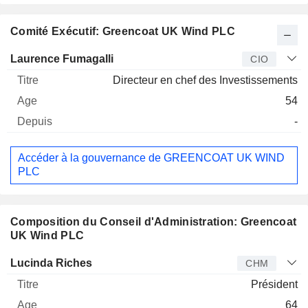
Comité Exécutif: Greencoat UK Wind PLC
Dirigeant
Titre
Age
Depuis
Laurence Fumagalli
CIO
Directeur en chef des Investissements
54
-
Accéder à la gouvernance de GREENCOAT UK WIND
PLC
Composition du Conseil d'Administration: Greencoat
UK Wind PLC
Administrateur
Titre
Age
Depuis
Lucinda Riches
CHM
Président
64