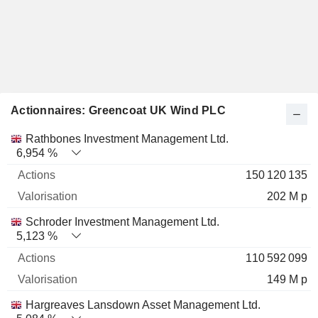
Actionnaires: Greencoat UK Wind PLC
Nom
Actions
%
Valorisation
Rathbones Investment Management Ltd.
6,954 %
150 120 135
202 M p
Schroder Investment Management Ltd.
5,123 %
110 592 099
149 M p
Hargreaves Lansdown Asset Management Ltd.