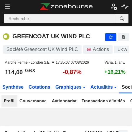
GREENCOAT UK WIND PLC
114,00
p
-0,87%
GREENCOAT UK WIND PLC
Société Greencoat UK Wind PLC
Actions
UKW
Marché Fermé -
London S.E.
17:35:07 07/08/2026
Varia. 1 janv.
GBX
-0,87%
114,00
+16,21%
Synthèse
Cotations
Graphiques
Actualités
Soci
Profil
Gouvernance
Actionnariat
Transactions d'initiés