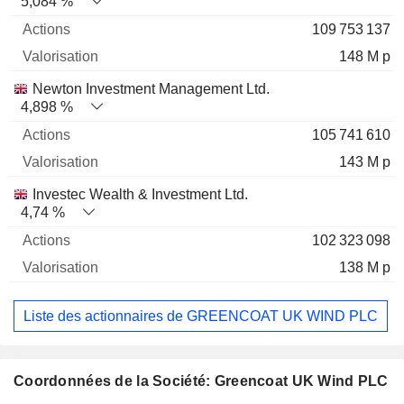
5,084 %
109 753 137
148 M p
Newton Investment Management Ltd.
4,898 %
105 741 610
143 M p
Investec Wealth & Investment Ltd.
4,74 %
102 323 098
138 M p
Liste des actionnaires de GREENCOAT UK WIND PLC
Coordonnées de la Société: Greencoat UK Wind PLC