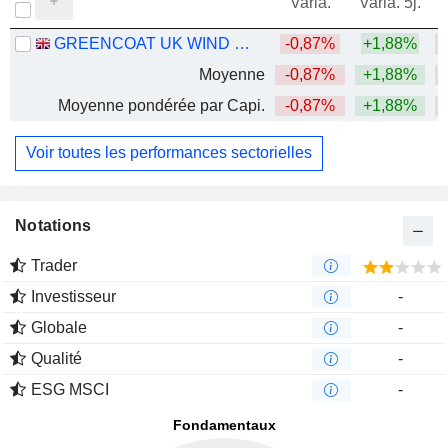
Varia.
Varia. 5j.
GREENCOAT UK WIND PLC
-0,87%
+1,88%
Moyenne
-0,87%
+1,88%
Moyenne pondérée par Capi.
-0,87%
+1,88%
Voir toutes les performances sectorielles
Notations
Trader
Investisseur
-
Globale
-
Qualité
-
ESG MSCI
-