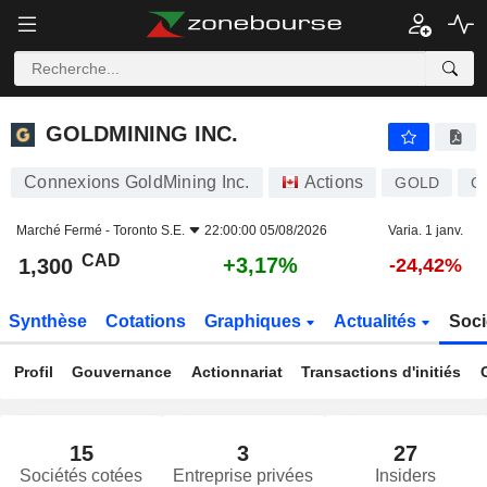
GOLDMINING INC.
1,300
$
+3,17%
GOLDMINING INC.
Connexions GoldMining Inc.
Actions
GOLD
C
Marché Fermé -
Toronto S.E.
22:00:00 05/08/2026
Varia. 1 janv.
CAD
+3,17%
1,300
-24,42%
Synthèse
Cotations
Graphiques
Actualités
Soci
Profil
Gouvernance
Actionnariat
Transactions d'initiés
15
3
27
Sociétés cotées
Entreprise privées
Insiders