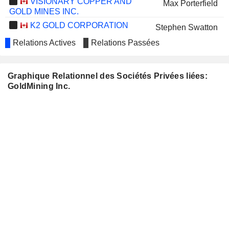
VISIONARY COPPER AND
Max Porterfield
GOLD MINES INC.
K2 GOLD CORPORATION
Stephen Swatton
Relations Actives
Relations Passées
GUNPOINT EXPLORATION LTD.
Anna Tudela
URANIUM ROYALTY CORP.
Katherine Arblaster
Graphique Relationnel des Sociétés Privées liées:
HERBAL DISPATCH INC.
Herb Dhaliwal
GoldMining Inc.
GOLD ROYALTY CORP.
David Garofalo
Alastair Still
Samuel Mah
COPPERCORP RESOURCES
Stephen Swatton
INC.
ARIS MINING CORPORATION
David Garofalo
U.S. GOLDMINING INC.
Garnet Dawson
Timothy Smith
Alastair Still