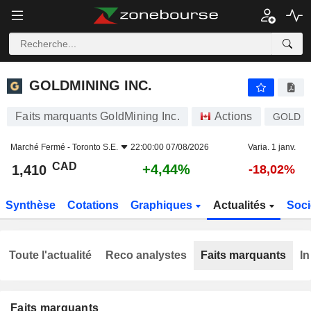
GOLDMINING INC.
1,410
$
+4,44%
GOLDMINING INC.
Faits marquants GoldMining Inc.
Actions
GOLD
Marché Fermé -
Toronto S.E.
22:00:00 07/08/2026
Varia. 1 janv.
CAD
+4,44%
1,410
-18,02%
Synthèse
Cotations
Graphiques
Actualités
Soci
Toute l'actualité
Reco analystes
Faits marquants
In
Faits marquants