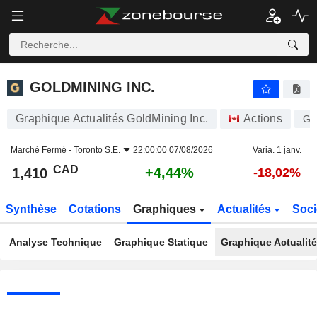
GOLDMINING INC.
1,410
$
+4,44%
GOLDMINING INC.
Graphique Actualités GoldMining Inc.
Actions
G
Marché Fermé -
Toronto S.E.
22:00:00 07/08/2026
Varia. 1 janv.
CAD
+4,44%
1,410
-18,02%
Synthèse
Cotations
Graphiques
Actualités
Soci
Analyse Technique
Graphique Statique
Graphique Actualit