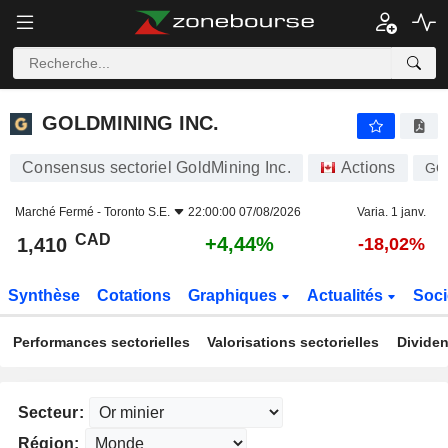
GOLDMINING INC.
1,410
$
+4,44%
GOLDMINING INC.
Consensus sectoriel GoldMining Inc.
Actions
GO
Marché Fermé -
Toronto S.E.
22:00:00 07/08/2026
Varia. 1 janv.
CAD
+4,44%
1,410
-18,02%
Synthèse
Cotations
Graphiques
Actualités
Soci
Performances sectorielles
Valorisations sectorielles
Dividen
Secteur:
Région: