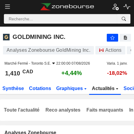
GOLDMINING INC.
1,410
$
+4,44%
GOLDMINING INC.
Analyses Zonebourse GoldMining Inc.
Actions
G
Marché Fermé -
Toronto S.E.
22:00:00 07/08/2026
Varia. 1 janv.
CAD
+4,44%
1,410
-18,02%
Synthèse
Cotations
Graphiques
Actualités
Soci
Toute l'actualité
Reco analystes
Faits marquants
In
Analyses Zonebourse