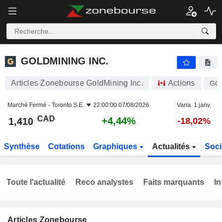
GOLDMINING INC.
1,410
$
+4,44%
GOLDMINING INC.
Articles Zonebourse GoldMining Inc.
Actions
GO
Marché Fermé -
Toronto S.E.
22:00:00 07/08/2026
Varia. 1 janv.
CAD
+4,44%
1,410
-18,02%
Synthèse
Cotations
Graphiques
Actualités
Soci
Toute l'actualité
Reco analystes
Faits marquants
In
Articles Zonebourse