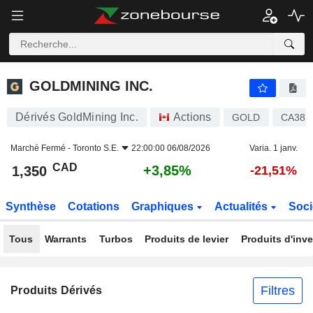
GOLDMINING INC.
1,350
$
+3,85%
GOLDMINING INC.
Dérivés GoldMining Inc.
Actions
GOLD
CA381
Marché Fermé -
Toronto S.E.
22:00:00 06/08/2026
Varia. 1 janv.
CAD
+3,85%
1,350
-21,51%
Synthèse
Cotations
Graphiques
Actualités
Soci
Tous
Warrants
Turbos
Produits de levier
Produits d'inv
Filtres
Produits Dérivés