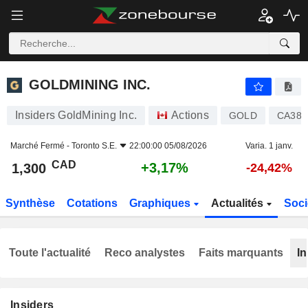
GOLDMINING INC.
1,300
$
+3,17%
GOLDMINING INC.
Insiders GoldMining Inc.
Actions
GOLD
CA381
Marché Fermé -
Toronto S.E.
22:00:00 05/08/2026
Varia. 1 janv.
CAD
+3,17%
1,300
-24,42%
Synthèse
Cotations
Graphiques
Actualités
Soci
Toute l'actualité
Reco analystes
Faits marquants
In
Insiders