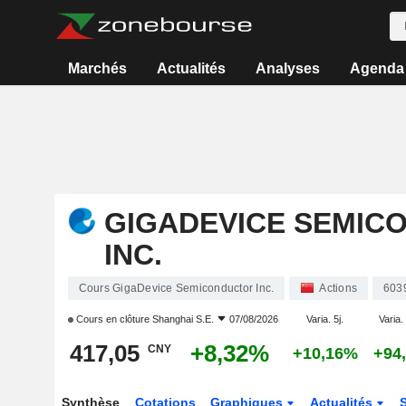
Marchés
Actualités
Analyses
Agenda
GIGADEVICE SEMIC
INC.
Cours GigaDevice Semiconductor Inc.
Actions
603
Cours en clôture
Shanghai S.E.
07/08/2026
Varia. 5j.
Varia.
417,05
+8,32%
CNY
+10,16%
+94
Synthèse
Cotations
Graphiques
Actualités