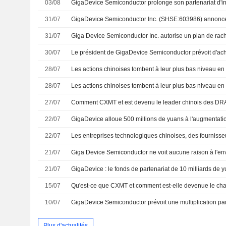
03/08
31/07
31/07
Giga Device Semiconductor Inc. autorise un plan de rach
30/07
28/07
28/07
27/07
Comment CXMT et est devenu le leader chinois des D
22/07
22/07
21/07
21/07
15/07
10/07
Plus d'actualités