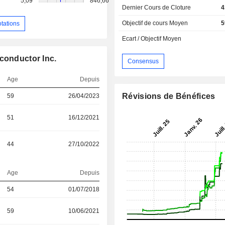
5,09
846,66
Dernier Cours de Cloture
4
Objectif de cours Moyen
5
otations
Ecart / Objectif Moyen
conductor Inc.
Consensus
Age
Depuis
Révisions de Bénéfices
59
26/04/2023
51
16/12/2021
44
27/10/2022
Age
Depuis
54
01/07/2018
59
10/06/2021