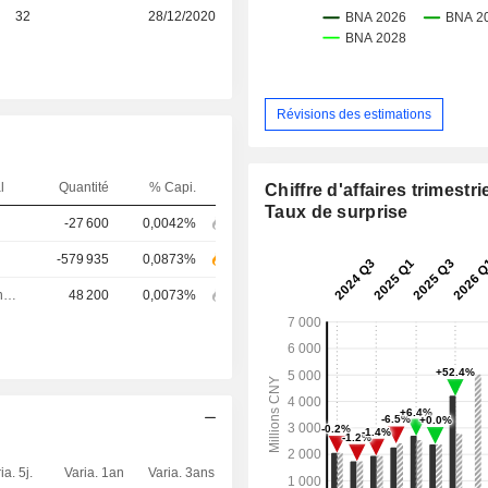
32
28/12/2020
Révisions des estimations
l
Quantité
% Capi.
Chiffre d'affaires trimestrie
Taux de surprise
-27 600
0,0042%
-579 935
0,0873%
Directeur financier
48 200
0,0073%
ia. 5j.
Varia. 1an
Varia. 3ans
Capi.($)