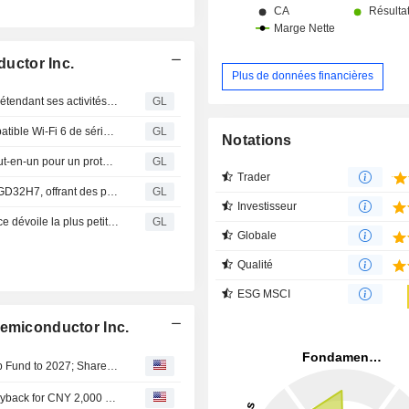
uctor Inc.
Plus de données financières
GigaDevice signe un accord de distribution avec EKOM, étendant ses activités en Turquie
GL
GigaDevice lance un tout nouveau microcontrôleur compatible Wi-Fi 6 de série GD32VW553
GL
Notations
GigaDevice lance la carte GD-xD-W515-EVAL, son kit tout-en-un pour un prototypage et un développement rapides dans de multiples applications
GL
Trader
GigaDevice lance la famille de MCU Arm® Cortex®-M7 GD32H7, offrant des performances exceptionnelles pour les systèmes intégrés
GL
Investisseur
Découvrez la puissance de la miniaturisation : GigaDevice dévoile la plus petite puce de mémoire flash SPI NOR de 128 Mb du secteur dans un package FO-USON8 de 3 x 3 x 0,4 mm
GL
Globale
Qualité
ESG MSCI
Semiconductor Inc.
GigaDevice Semiconductor Agrees to Extend Partnership Fund to 2027; Shares Down 8%
GigaDevice Semiconductor Inc. announces an Equity Buyback for CNY 2,000 million worth of its shares.