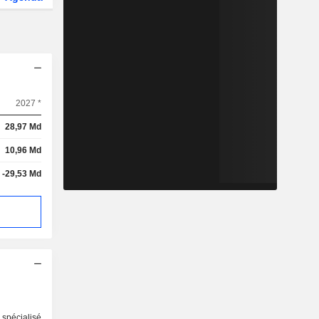
2027 *
28,97 Md
10,96 Md
-29,53 Md
spécialisé