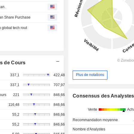
lan.
uan Share Purchase
n global tech rout
s de Cours
Plus de notations
337,1
422,48
337,1
707,97
ours
221
846,66
Consensus des Analyste
116,48
846,66
Vente
Ach
55,2
846,66
Recommandation moyenne
55,2
846,66
Nombre d'Analystes