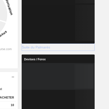
Suite du Palmarès
Devises / Forex
s
at
ACHETER
10