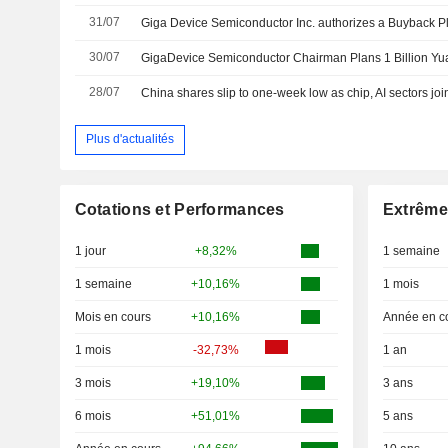
31/07
Giga Device Semiconductor Inc. authorizes a Buyback P
30/07
GigaDevice Semiconductor Chairman Plans 1 Billion Y
28/07
China shares slip to one-week low as chip, AI sectors joi
Plus d'actualités
Cotations et Performances
Extrême
1 jour
+8,32%
1 semaine
1 semaine
+10,16%
1 mois
Mois en cours
+10,16%
Année en c
1 mois
-32,73%
1 an
3 mois
+19,10%
3 ans
6 mois
+51,01%
5 ans