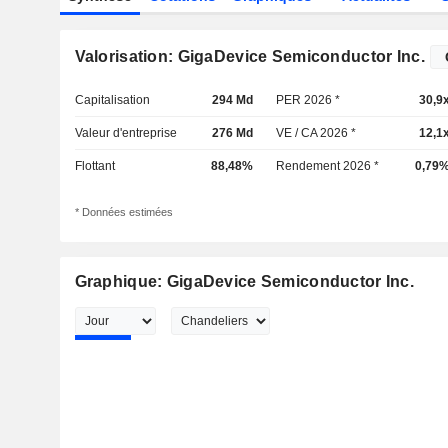
Valorisation: GigaDevice Semiconductor Inc.
Capitalisation
294 Md
PER 2026 *
30,9
Valeur d'entreprise
276 Md
VE / CA 2026 *
12,1
Flottant
88,48%
Rendement 2026 *
0,79
* Données estimées
Graphique: GigaDevice Semiconductor Inc.