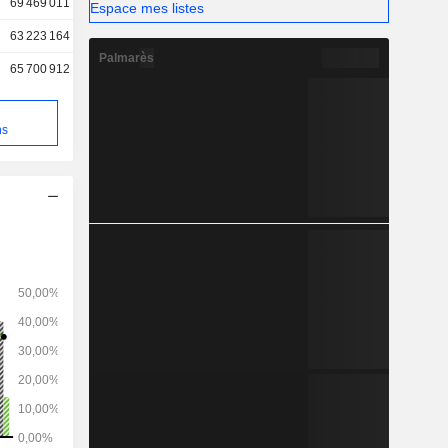
69 469 011
Espace mes listes
63 223 164
Palmarès
65 700 912
e
ns