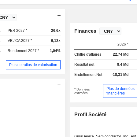
x
PER 2027 *
26,6x
Finances
x
VE / CA 2027 *
9,12x
2026 *
%
Rendement 2027 *
1,04%
Chiffre d'affaires
22,74 Md
Résultat net
9,4 Md
Plus de ratios de valorisation
Endettement Net
-18,31 Md
Plus de données
* Données
estimées
financières
Profil Société
GigaDevice Semiconductor Inc. est 