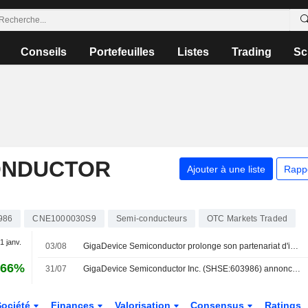
Conseils
Portefeuilles
Listes
Trading
Sc
ONDUCTOR
Ajouter à une liste
Rapp
986
CNE1000030S9
Semi-conducteurs
OTC Markets Traded
 1 janv.
03/08
GigaDevice Semiconductor prolonge son partenariat d'investissement jusqu'en 2027 ; le titre chute de 8 %
,66%
31/07
GigaDevice Semiconductor Inc. (SHSE:603986) annonce un programme de rachat d'actions pour un montant de 2 000 millions CNY.
Société
Finances
Valorisation
Consensus
Ratings