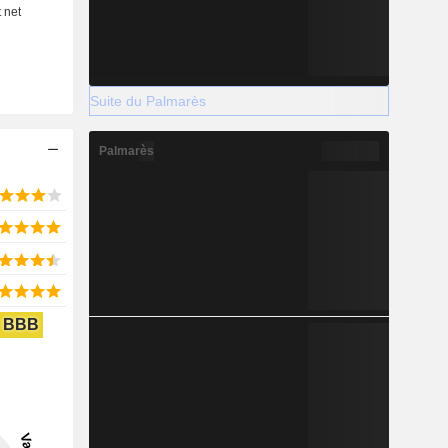
Suite du Palmarès
Palmarès
BBB