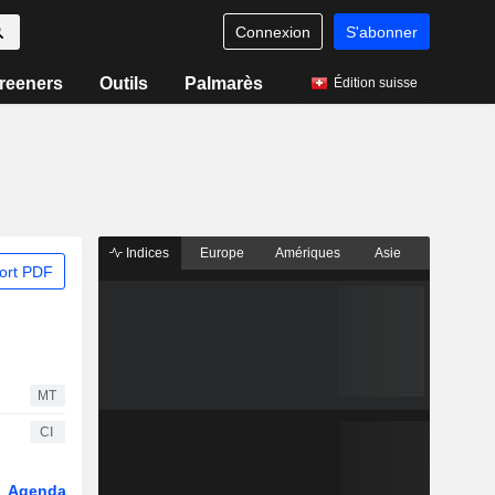
Connexion
S'abonner
reeners
Outils
Palmarès
Édition suisse
Indices
Europe
Amériques
Asie
ort PDF
MT
CI
Agenda
Secteur
Fonds et ETFs