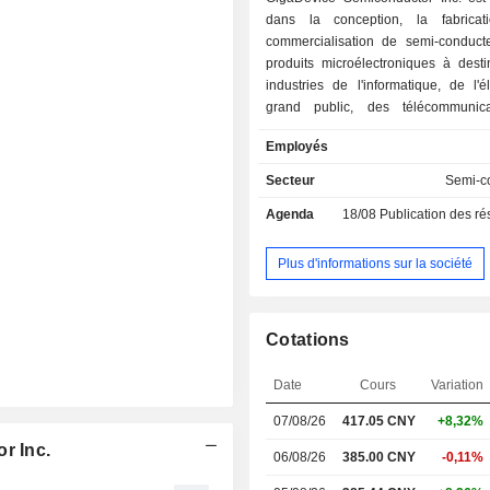
dans la conception, la fabricat
commercialisation de semi-conduct
produits microélectroniques à desti
industries de l'informatique, de l'é
grand public, des télécommunica
l'Internet des objets, de l'éle
Employés
automobile et de l'automatisation industr
commercialisation des produits est 
Secteur
Semi-c
des revendeurs spécialisés et au tr
Agenda
18/08
Publication des résultat
vente directe.
Plus d'informations sur la société
Cotations
Date
Cours
Variation
07/08/26
417.05 CNY
+8,32%
r Inc.
06/08/26
385.00 CNY
-0,11%