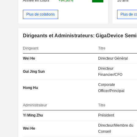
Année en cours
+94,66%
10 ans
Plus de cotations
Plus de c
Dirigeants et Administrateurs: GigaDevice Semi
Dirigeant
Titre
Wei He
Directeur Général
Directeur
Gui Jing Sun
Financier/CFO
Corporate
Hong Hu
Officer/Principal
Administrateur
Titre
Yi Ming Zhu
Président
Directeur/Membre du
Wei He
Conseil