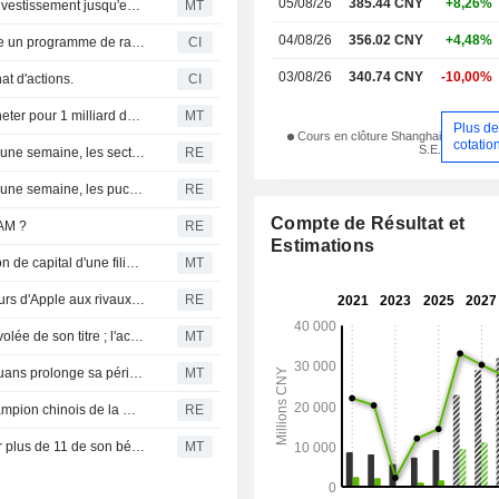
05/08/26
385.44 CNY
+8,26%
GigaDevice Semiconductor prolonge son partenariat d'investissement jusqu'en 2027 ; le titre chute de 8 %
MT
04/08/26
356.02 CNY
+4,48%
GigaDevice Semiconductor Inc. (SHSE:603986) annonce un programme de rachat d'actions pour un montant de 2 000 millions CNY.
CI
03/08/26
340.74 CNY
-10,00%
at d'actions.
CI
Le président de GigaDevice Semiconductor prévoit d'acheter pour 1 milliard de yuans d'actions
MT
Plus d
Cours en clôture Shanghai
cotatio
S.E.
Les actions chinoises tombent à leur plus bas niveau en une semaine, les secteurs des puces et de l'IA rejoignant la déroute technologique mondiale
RE
Les actions chinoises tombent à leur plus bas niveau en une semaine, les puces et l'IA entraînant la chute de la tech en Asie
RE
Compte de Résultat et
RAM ?
RE
Estimations
GigaDevice alloue 500 millions de yuans à l'augmentation de capital d'une filiale ; l'action grimpe de 4 %
MT
Les entreprises technologiques chinoises, des fournisseurs d'Apple aux rivaux d'OpenAI, lèvent 27,13 milliards de dollars à Hong Kong
RE
Giga Device Semiconductor ne voit aucune raison à l'envolée de son titre ; l'action grimpe de 9 %
MT
GigaDevice : le fonds de partenariat de 10 milliards de yuans prolonge sa période d'investissement, l'action bondit de 9 %
MT
Qu'est-ce que CXMT et comment est-elle devenue le champion chinois de la DRAM ?
RE
GigaDevice Semiconductor prévoit une multiplication par plus de 11 de son bénéfice au premier semestre
MT