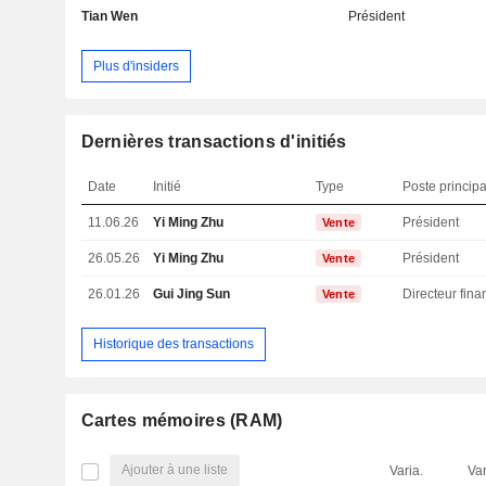
Tian Wen
Président
Plus d'insiders
Dernières transactions d'initiés
Date
Initié
Type
Poste principa
11.06.26
Yi Ming Zhu
Président
Vente
26.05.26
Yi Ming Zhu
Président
Vente
26.01.26
Gui Jing Sun
Vente
Historique des transactions
Cartes mémoires (RAM)
Ajouter à une liste
Varia.
Var