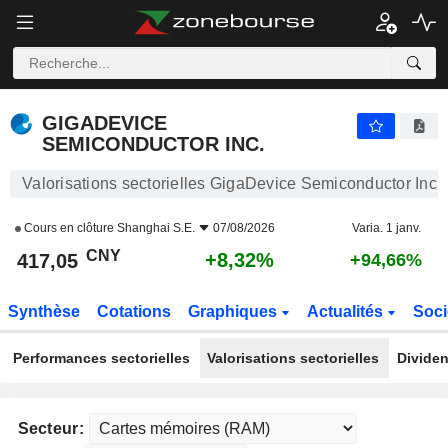
GIGADEVICE SEMICONDUCTOR INC.
417,05
¥
+8,32%
GIGADEVICE
SEMICONDUCTOR INC.
Valorisations sectorielles GigaDevice Semiconductor Inc.
Cours en clôture
Shanghai S.E.
07/08/2026
Varia. 1 janv.
CNY
+8,32%
417,05
+94,66%
Synthèse
Cotations
Graphiques
Actualités
Soci
Performances sectorielles
Valorisations sectorielles
Dividen
Secteur: