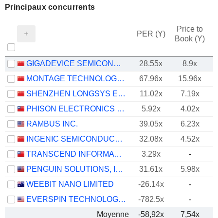
Principaux concurrents
Price to
PER (Y)
Book (Y)
GIGADEVICE SEMICONDUCTOR INC.
28.55x
8.9x
MONTAGE TECHNOLOGY CO., LTD.
67.96x
15.96x
SHENZHEN LONGSYS ELECTRONICS CO., LTD.
11.02x
7.19x
PHISON ELECTRONICS CORP.
5.92x
4.02x
RAMBUS INC.
39.05x
6.23x
INGENIC SEMICONDUCTOR CO.,LTD.
32.08x
4.52x
TRANSCEND INFORMATION, INC.
3.29x
-
PENGUIN SOLUTIONS, INC.
31.61x
5.98x
WEEBIT NANO LIMITED
-26.14x
-
EVERSPIN TECHNOLOGIES, INC.
-782.5x
-
Moyenne
-58,92x
7,54x