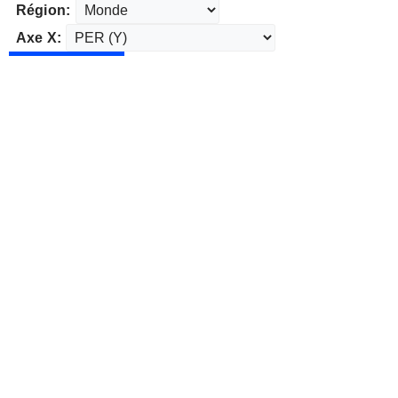
Région:
Axe X: