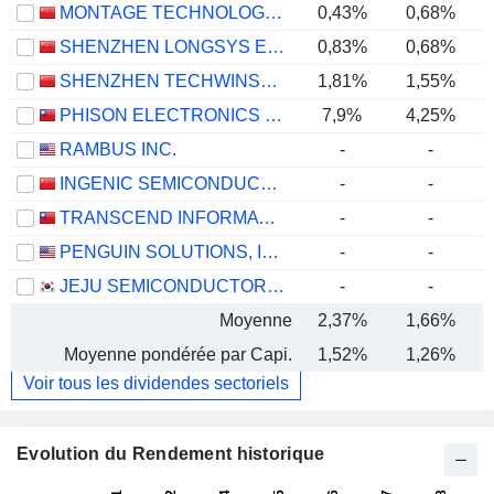
MONTAGE TECHNOLOGY CO., LTD.
0,43%
0,68%
SHENZHEN LONGSYS ELECTRONICS CO., LTD.
0,83%
0,68%
SHENZHEN TECHWINSEMI TECHNOLOGY CO., LTD.
1,81%
1,55%
PHISON ELECTRONICS CORP.
7,9%
4,25%
RAMBUS INC.
-
-
INGENIC SEMICONDUCTOR CO.,LTD.
-
-
TRANSCEND INFORMATION, INC.
-
-
PENGUIN SOLUTIONS, INC.
-
-
JEJU SEMICONDUCTOR CORP.
-
-
Moyenne
2,37%
1,66%
Moyenne pondérée par Capi.
1,52%
1,26%
Voir tous les dividendes sectoriels
Evolution du Rendement historique