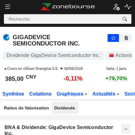
GIGADEVICE SEMICONDUCTOR INC.
385,00
¥
-0,11%
GIGADEVICE
SEMICONDUCTOR INC.
Dividende GigaDevice Semiconductor Inc.
Actions
Cours en clôture
Shanghai S.E.
06/08/2026
Varia. 1 janv.
CNY
-0,11%
385,00
+79,70%
Synthèse
Cotations
Graphiques
Actualités
Soci
Ratios de Valorisation
Dividende
BNA & Dividende: GigaDevice Semiconductor
Inc.