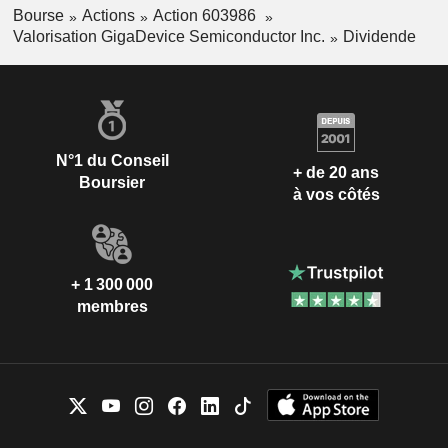
Bourse
Actions
Action 603986
Valorisation GigaDevice Semiconductor Inc.
Dividende
N°1 du Conseil
+ de 20 ans
Boursier
à vos côtés
+ 1 300 000
membres