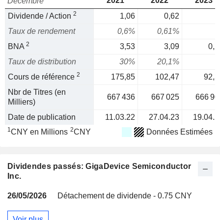
2021
2022
2023
Décembre
2
Dividende / Action
1,06
0,62
Taux de rendement
0,6%
0,61%
2
BNA
3,53
3,09
0,2
Taux de distribution
30%
20,1%
2
Cours de référence
175,85
102,47
92,3
Nbr de Titres (en
667 436
667 025
666 90
Milliers)
Date de publication
11.03.22
27.04.23
19.04.2
1
2
CNY en Millions
CNY
Données Estimées
Dividendes passés: GigaDevice Semiconductor
Inc.
26/05/2026
Détachement de dividende - 0.75 CNY
Voir plus