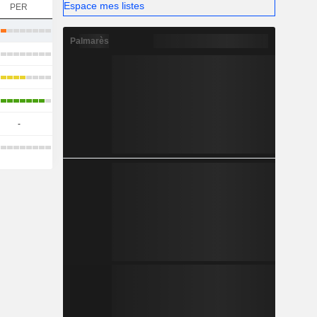
Espace mes listes
PER
Palmarès
-