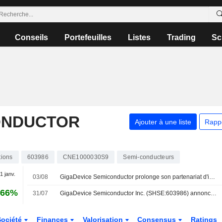
Conseils
Portefeuilles
Listes
Trading
Sc
ONDUCTOR
Ajouter à une liste
Rapp
tions
603986
CNE1000030S9
Semi-conducteurs
 1 janv.
03/08
GigaDevice Semiconductor prolonge son partenariat d'investissement jusqu'en 2027 ; le titre chute de 8 %
,66%
31/07
GigaDevice Semiconductor Inc. (SHSE:603986) annonce un programme de rachat d'actions pour un montant de 2 000 millions CNY.
Société
Finances
Valorisation
Consensus
Ratings