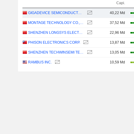
Capi.
GIGADEVICE SEMICONDUCTOR INC.
40,22 Md
MONTAGE TECHNOLOGY CO., LTD.
37,52 Md
SHENZHEN LONGSYS ELECTRONICS CO., LTD.
22,96 Md
PHISON ELECTRONICS CORP.
13,87 Md
SHENZHEN TECHWINSEMI TECHNOLOGY CO., LTD.
13,05 Md
RAMBUS INC.
10,59 Md