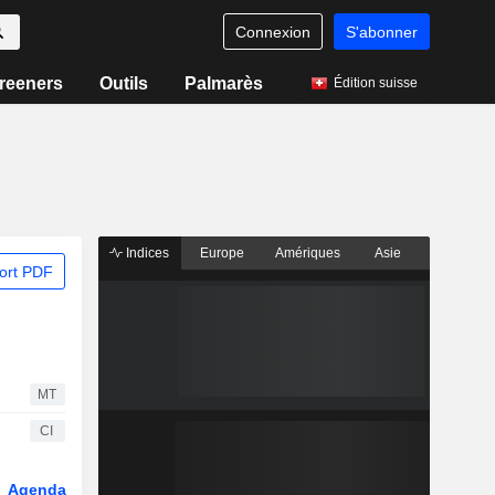
Connexion
S'abonner
reeners
Outils
Palmarès
Édition suisse
Indices
Europe
Amériques
Asie
ort PDF
MT
CI
Agenda
Secteur
Fonds et ETFs