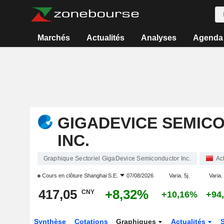
Marchés
Actualités
Analyses
Agenda
GIGADEVICE SEMIC
INC.
Graphique Sectoriel GigaDevice Semiconductor Inc.
Ac
Cours en clôture
Shanghai S.E.
07/08/2026
Varia. 5j.
Varia.
417,05
+8,32%
CNY
+10,16%
+94
Synthèse
Cotations
Graphiques
Actualités