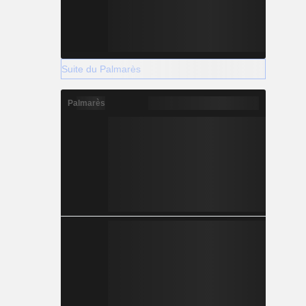
Suite du Palmarès
Palmarès