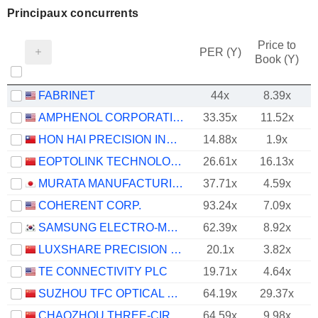
Principaux concurrents
Price to
PER (Y)
Book (Y)
FABRINET
44x
8.39x
AMPHENOL CORPORATION
33.35x
11.52x
HON HAI PRECISION INDUSTRY CO., LTD.
14.88x
1.9x
EOPTOLINK TECHNOLOGY INC., LTD.
26.61x
16.13x
MURATA MANUFACTURING CO., LTD.
37.71x
4.59x
COHERENT CORP.
93.24x
7.09x
SAMSUNG ELECTRO-MECHANICS CO., LTD.
62.39x
8.92x
LUXSHARE PRECISION INDUSTRY CO., LTD.
20.1x
3.82x
TE CONNECTIVITY PLC
19.71x
4.64x
SUZHOU TFC OPTICAL COMMUNICATION CO., LTD.
64.19x
29.37x
CHAOZHOU THREE-CIRCLE (GROUP) CO.,LTD.
64.59x
9.98x