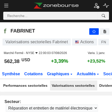
FABRINET
562,38
$
+3,39%
FABRINET
Valorisations sectorielles Fabrinet
Actions
FN
Marché Fermé -
NYSE
22:00:03 07/08/2026
Varia. 1 janv.
USD
+3,39%
562,38
+23,52%
Synthèse
Cotations
Graphiques
Actualités
Soci
Performances sectorielles
Valorisations sectorielles
Dividen
Secteur: