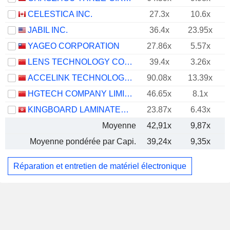
CELESTICA INC.
27.3x
10.6x
JABIL INC.
36.4x
23.95x
YAGEO CORPORATION
27.86x
5.57x
LENS TECHNOLOGY CO., LTD.
39.4x
3.26x
ACCELINK TECHNOLOGIES CO,LTD.
90.08x
13.39x
HGTECH COMPANY LIMITED
46.65x
8.1x
KINGBOARD LAMINATES HOLDINGS LIMITED
23.87x
6.43x
Moyenne
42,91x
9,87x
Moyenne pondérée par Capi.
39,24x
9,35x
Réparation et entretien de matériel électronique