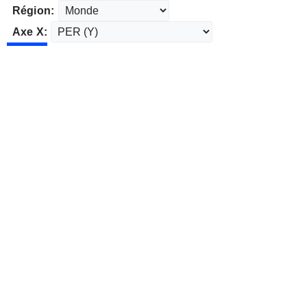
Région:
Axe X: