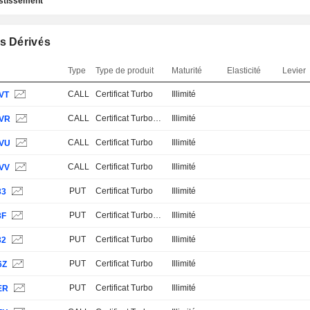
estissement
s Dérivés
Type
Type de produit
Maturité
Elasticité
Levier
CALL
Certificat Turbo
Illimité
VT
CALL
Certificat Turbo Stop Loss
Illimité
VR
CALL
Certificat Turbo
Illimité
VU
CALL
Certificat Turbo
Illimité
VV
PUT
Certificat Turbo
Illimité
33
PUT
Certificat Turbo Stop Loss
Illimité
3F
PUT
Certificat Turbo
Illimité
32
PUT
Certificat Turbo
Illimité
6Z
PUT
Certificat Turbo
Illimité
ER