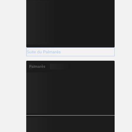
Suite du Palmarès
Palmarès