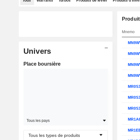
Tous
Warrants
Turbos
Produits de levier
Produits d'inv
Produit
Mnemo
MN9W
Univers
MN9W
Place boursière
MN9W
MN9W
MR0S
MR0S
MR0S
MR1A
Tous les pays
MR1E
Tous les types de produits