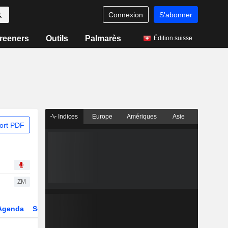
Connexion
S'abonner
reeners
Outils
Palmarès
Édition suisse
Indices
Europe
Amériques
Asie
ort PDF
ZM
Agenda
Secteur
Dérivés
Fonds et ETFs