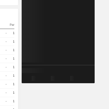
Parité
Cours
-
10
27,57
EUR
-
10
27,86
EUR
-
10
24,82
EUR
-
10
18,21
EUR
-
10
16,53
EUR
-
10
32,38
EUR
-
10
20,84
EUR
-
10
38,29
EUR
-
10
12,31
EUR