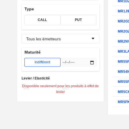
MR1D
Type
MR1J
CALL
PUT
MR2G
MR2G
Tous les émetteurs
MR2N
MR3L
Maturité
MR55
Indifférent
MR54
Levier / Elasticité
MR55
Disponible seulement pour les produits à effet de
levier
MR5C
MR5F