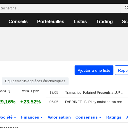
Conseils
Portefeuilles
Listes
Trading
Sc
Ajouter à une liste
Rapp
Equipements et pièces électroniques
Varia. 5j.
Varia. 1 janv.
18/05
Transcript : Fabrinet Presents at J.P. Morgan 54th Annual Global Technology, Media and Communications Conference, May-18-2026 11:05 AM
29,16%
+23,52%
05/05
FABRINET : B. Riley maintient sa recommandation neutre
Société
Finances
Valorisation
Consensus
Ratings