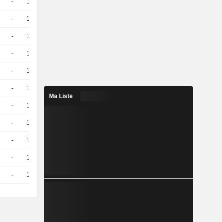
-
10
23,32
EUR
-
10
33,66
EUR
-
10
8,430
EUR
-
10
12,11
EUR
-
10
5,720
EUR
-
10
26,14
EUR
Ma Liste
-
10
17,05
EUR
-
10
18,76
EUR
-
10
14,91
EUR
-
10
17,16
EUR
-
10
12,96
EUR