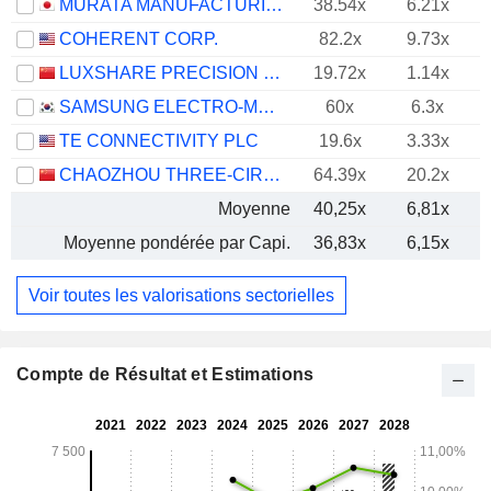
MURATA MANUFACTURING CO., LTD.
38.54x
6.21x
COHERENT CORP.
82.2x
9.73x
LUXSHARE PRECISION INDUSTRY CO., LTD.
19.72x
1.14x
SAMSUNG ELECTRO-MECHANICS CO., LTD.
60x
6.3x
TE CONNECTIVITY PLC
19.6x
3.33x
CHAOZHOU THREE-CIRCLE (GROUP) CO.,LTD.
64.39x
20.2x
Moyenne
40,25x
6,81x
Moyenne pondérée par Capi.
36,83x
6,15x
Voir toutes les valorisations sectorielles
Compte de Résultat et Estimations