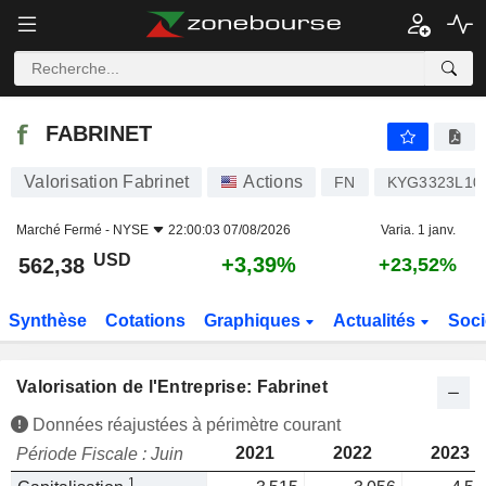
FABRINET
562,38
$
+3,39%
FABRINET
Valorisation Fabrinet
Actions
FN
KYG3323L10
Marché Fermé -
NYSE
22:00:03 07/08/2026
Varia. 1 janv.
USD
+3,39%
562,38
+23,52%
Synthèse
Cotations
Graphiques
Actualités
Soci
Valorisation de l'Entreprise: Fabrinet
Données réajustées à périmètre courant
2021
2022
2023
Période Fiscale : Juin
1