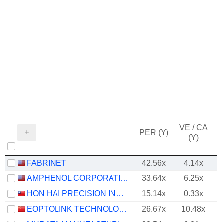
VE / CA
PER (Y)
(Y)
FABRINET
42.56x
4.14x
AMPHENOL CORPORATION
33.64x
6.25x
HON HAI PRECISION INDUSTRY CO., LTD.
15.14x
0.33x
EOPTOLINK TECHNOLOGY INC., LTD.
26.67x
10.48x