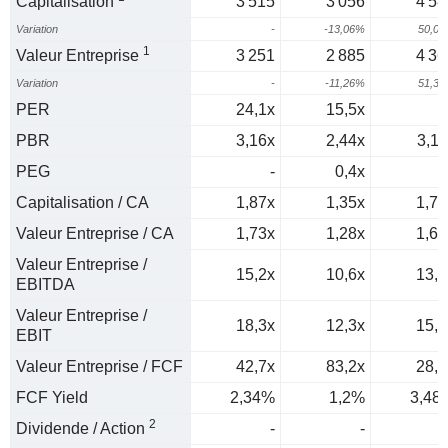
Capitalisation
3 515
3 056
4 58
Variation
-
-13,06%
50,0
1
Valeur Entreprise
3 251
2 885
4 36
Variation
-
-11,26%
51,3
PER
24,1x
15,5x
PBR
3,16x
2,44x
3,11
PEG
-
0,4x
Capitalisation / CA
1,87x
1,35x
1,73
Valeur Entreprise / CA
1,73x
1,28x
1,65
Valeur Entreprise /
15,2x
10,6x
13,4
EBITDA
Valeur Entreprise /
18,3x
12,3x
15,5
EBIT
Valeur Entreprise / FCF
42,7x
83,2x
28,7
FCF Yield
2,34%
1,2%
3,48
2
Dividende / Action
-
-