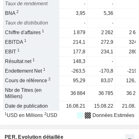
Taux de rendement
-
-
2
BNA
3,95
5,36
Taux de distribution
-
-
1
Chiffre d'affaires
1 879
2 262
2 64
1
EBITDA
214,1
272,9
324,
1
EBIT
177,8
234,1
280,
1
Résultat net
148,3
-
1
Endettement Net
-263,5
-170,8
-219,
2
Cours de référence
95,29
83,07
126,3
Nbr de Titres (en
36 884
36 785
36 29
Milliers)
Date de publication
16.08.21
15.08.22
21.08.2
1
2
USD en Millions
USD
Données Estimées
PER
, Evolution détaillée