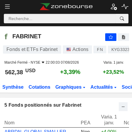
FABRINET
562,38
$
+3,39%
FABRINET
Fonds et ETFs Fabrinet
Actions
FN
KYG3323L
Marché Fermé -
NYSE
22:00:03 07/08/2026
Varia. 1 janv.
USD
+3,39%
562,38
+23,52%
Synthèse
Cotations
Graphiques
Actualités
Soci
5
Fonds positionnés sur Fabrinet
Varia. 1
Nom
PEA
janv.
Not
ABRDN- GLOBAL SMALLER COMP D ACC EUR
Non
+4,00%