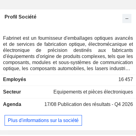
Profil Société
Fabrinet est un fournisseur d'emballages optiques avancés
et de services de fabrication optique, électromécanique et
électronique de précision destinés aux fabricants
d'équipements d'origine de produits complexes, tels que les
composants, modules et sous-systèmes de communication
optique, les composants automobiles, les lasers industriels,
les appareils médicaux et les capteurs. L'entreprise offre une
Employés
16 457
gamme de capacités optiques et électromécaniques
avancées sur l'ensemble du processus de fabrication, y
Secteur
Equipements et pièces électroniques
compris la conception et l'ingénierie des processus, la
gestion de la chaîne d'approvisionnement, la fabrication,
Agenda
17/08
Publication des résultats - Q4 2026
l'assemblage de cartes de circuits imprimés complexes,
l'emballage avancé, l'intégration, l'assemblage final et les
essais. L'entreprise se concentre principalement sur la
Plus d'informations sur la société
production en faible volume d'une grande variété de produits
très complexes. Elle conçoit et fabrique également des
cristaux, des lentilles, des prismes, des miroirs, des