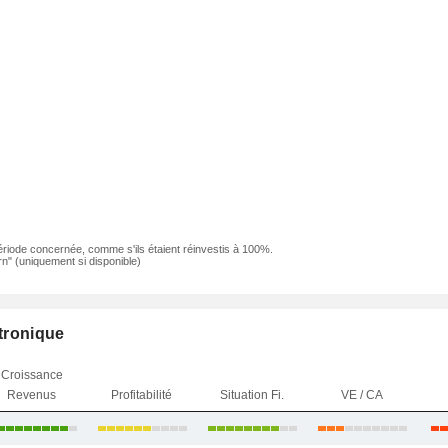
ériode concernée, comme s'ils étaient réinvestis à 100%.
n" (uniquement si disponible)
ctronique
Croissance
Revenus
Profitabilité
Situation Fi.
VE / CA