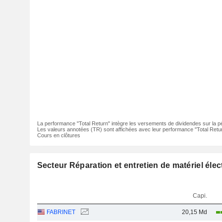
La performance "Total Return" intègre les versements de dividendes sur la p
Les valeurs annotées (TR) sont affichées avec leur performance "Total Retur
Cours en clôtures
Secteur Réparation et entretien de matériel éle
Capi.
FABRINET
20,15 Md