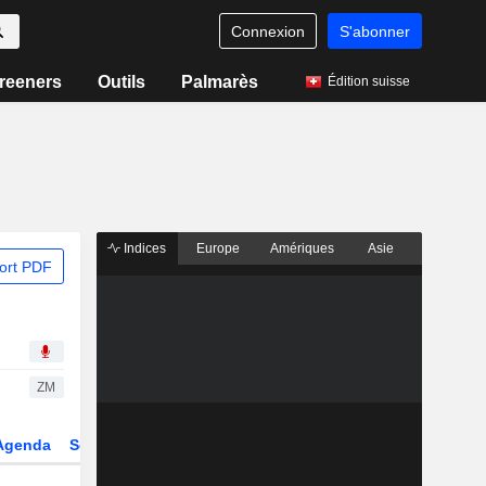
Connexion
S'abonner
reeners
Outils
Palmarès
Édition suisse
Indices
Europe
Amériques
Asie
ort PDF
ZM
Agenda
Secteur
Dérivés
Fonds et ETFs