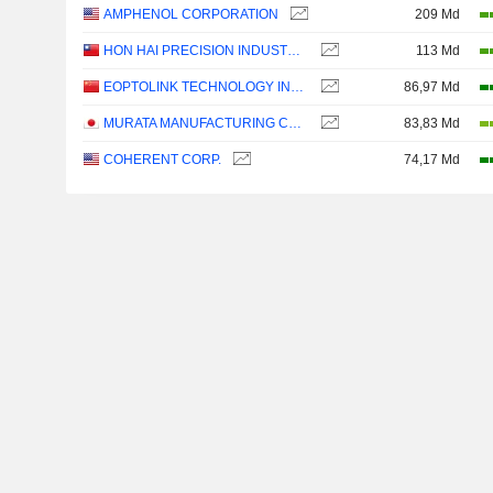
AMPHENOL CORPORATION
209 Md
HON HAI PRECISION INDUSTRY CO., LTD.
113 Md
EOPTOLINK TECHNOLOGY INC., LTD.
86,97 Md
MURATA MANUFACTURING CO., LTD.
83,83 Md
COHERENT CORP.
74,17 Md