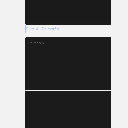
Suite du Palmarès
Palmarès