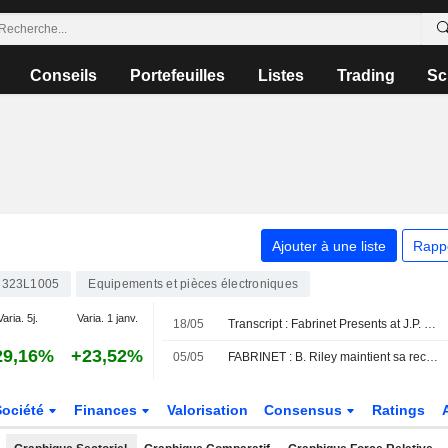
Conseils
Portefeuilles
Listes
Trading
Sc
Ajouter à une liste
Rapp
323L1005
Equipements et pièces électroniques
Varia. 5j.
Varia. 1 janv.
18/05
Transcript : Fabrinet Presents at J.P. Morgan 54th Annual Global Technology, Media and Communications Conference, May-18-2026 11:05 AM
29,16%
+23,52%
05/05
FABRINET : B. Riley maintient sa recommandation neutre
Société
Finances
Valorisation
Consensus
Ratings