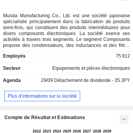
Murata Manufacturing Co., Ltd. est une société japonaise
spécialisée principalement dans la fabrication de produits
semi-finis, qui constituent des produits intermédiaires pour
divers composants électroniques. La société exerce ses
activités à travers trois segments. Le segment Composants
propose des condensateurs, des inductances et des filtres
de suppression des interférences électromagnétiques (EMI).
Employés
75 912
Le segment Dispositifs et modules propose des modules
haute fréquence, des filtres à ondes de surface, des
Secteur
Equipements et pièces électroniques
batteries rechargeables au lithium-ion et des capteurs. Le
segment Autres est dédié à la fourniture d'équipements de
Agenda
29/09
Détachement de dividende - 35 JPY
santé et aux activités de solutions. La société propose
également des avantages sociaux à ses employés, loue des
biens immobiliers, et développe et commercialise des
Plus d'informations sur la société
produits et des logiciels.
Compte de Résultat et Estimations