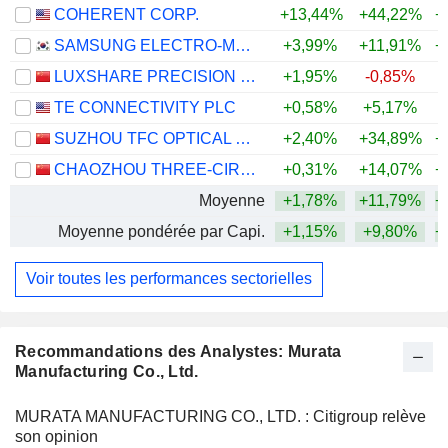
COHERENT CORP.
+13,44%
+44,22%
+
SAMSUNG ELECTRO-MECHANICS CO., LTD.
+3,99%
+11,91%
+
LUXSHARE PRECISION INDUSTRY CO., LTD.
+1,95%
-0,85%
+
TE CONNECTIVITY PLC
+0,58%
+5,17%
SUZHOU TFC OPTICAL COMMUNICATION CO., LTD.
+2,40%
+34,89%
+
CHAOZHOU THREE-CIRCLE (GROUP) CO.,LTD.
+0,31%
+14,07%
+
Moyenne
+1,78%
+11,79%
+
Moyenne pondérée par Capi.
+1,15%
+9,80%
+
Voir toutes les performances sectorielles
Recommandations des Analystes: Murata
Manufacturing Co., Ltd.
MURATA MANUFACTURING CO., LTD. : Citigroup relève
son opinion