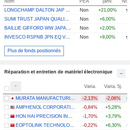
Nom
PEA
janv.
Not
LONGCHAMP DALTON JAP LNG UCITS I2UH
Non
+21,00%
SUMI TRUST JAPAN QUALITY GR A JPY ACC
Non
+6,00%
BAILLIE GIFFORD WW JAPANESE B JPY ACC
Non
+2,00%
INVESCO RSPNB JPN EQ VAL DISCV C JPY
Non
+9,00%
Plus de fonds positionnés
Réparation et entretien de matériel électronique
Varia.
Varia. 5j.
MURATA MANUFACTURING CO., LTD.
-2,13%
-2,06%
+
AMPHENOL CORPORATION
-0,84%
+5,28%
+
HON HAI PRECISION INDUSTRY CO., LTD.
-1,70%
+3,79%
+
EOPTOLINK TECHNOLOGY INC., LTD.
-0,22%
+6,30%
+