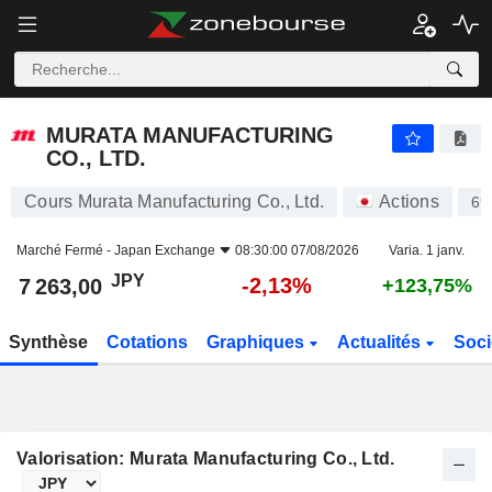
MURATA MANUFACTURING CO., LTD.
7 263,00
¥
-2,13%
MURATA MANUFACTURING
CO., LTD.
Cours Murata Manufacturing Co., Ltd.
Actions
69
Marché Fermé -
Japan Exchange
08:30:00 07/08/2026
Varia. 1 janv.
JPY
-2,13%
7 263,00
+123,75%
Synthèse
Cotations
Graphiques
Actualités
Soci
Valorisation: Murata Manufacturing Co., Ltd.