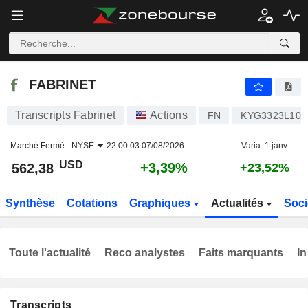
FABRINET
562,38
$
+3,39%
FABRINET
Transcripts Fabrinet
Actions
FN
KYG3323L100
Marché Fermé -
NYSE
22:00:03 07/08/2026
Varia. 1 janv.
USD
+3,39%
562,38
+23,52%
Synthèse
Cotations
Graphiques
Actualités
Soci
Toute l'actualité
Reco analystes
Faits marquants
In
Transcripts