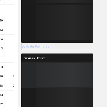
49
0,91
0,29
0,28
43
0,91
0,28
0,28
34
0
0,21
0,19
Suite du Palmarès
1,3
0
0,21
0,19
,7
25,81
25,35
30,01
Devises / Forex
03
175,91
2,24 k
-
26
207,86
2,66 k
-
88
166,17
2,27 k
-
13
0,04
0,02
0,01
,82
-1,76
-2,59
-2,44