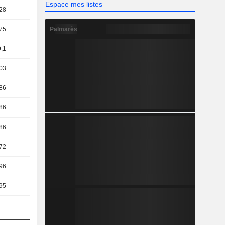
Espace mes listes
28
2,92
2,71
2,56
Palmarès
75
11,45
11,31
11,06
9,1
9,84
9,64
9,53
03
9,79
9,64
9,53
86
9,37
10,27
9,72
86
9,37
10,27
9,72
86
9,37
10,27
9,72
72
6,31
6,75
6,52
,96
2,28
8,28
2,32
,95
2,31
8,28
2,32