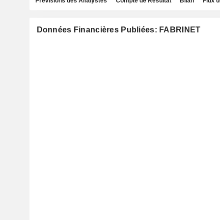
Prévisions des Analystes
Compte de Résultat
Bilan
Flux d
Données Financières Publiées: FABRINET