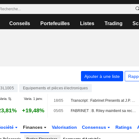
Conseils
Portefeuilles
Listes
Trading
Sc
Ajouter à une liste
Rapp
3L1005
Equipements et pièces électroniques
Varia. 5j.
Varia. 1 janv.
18/05
Transcript : Fabrinet Presents at J.P. Morgan 54th Annual Global Technology, Media and Communications Conference, May-18-2026 11:05 AM
23,81%
+19,48%
05/05
FABRINET : B. Riley maintient sa recommandation neutre
Société
Finances
Valorisation
Consensus
Ratings