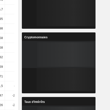
,7
25,56
20,36
13,21
95
17,47
11,41
28,09
98
-6,74
-10,85
25,43
Cryptomonnaies
58
5,27
0,19
23,62
58
7,84
18,13
21,08
82
17,28
18,9
13,55
69
17,15
18,87
13,52
71
71,68
93,68
-20,52
,5
-31,51
-22,54
154,75
47
-237,23
298,12
-66,83
Taux d'Intérêts
26
-240,02
292,23
-66,84