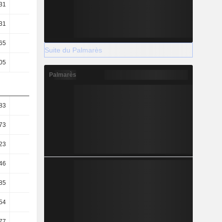
31
1,39
1,34
1,32
31
8,7
9,23
9,78
65
5,37
5,13
5,06
Suite du Palmarès
05
4,29
5,14
5,76
Palmarès
83
3,43
3,61
3
73
2,25
2,6
2,09
23
0,44
0,74
0,41
46
69,03
70,97
71,93
85
86,5
70,79
63,22
54
67,03
60,63
62,88
77
88,5
81,13
72,27