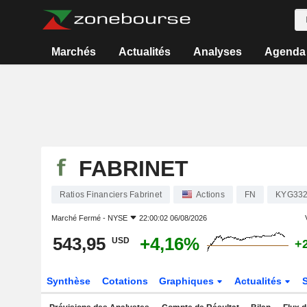
Marchés
Actualités
Analyses
Agenda
FABRINET
Ratios Financiers Fabrinet
Actions
FN
KYG332
Marché Fermé -
NYSE
22:00:02 06/08/2026
543,95
+4,16%
USD
+
Synthèse
Cotations
Graphiques
Actualités