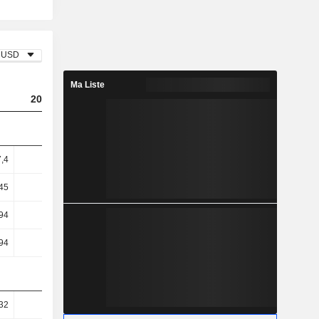
USD
Ma Liste
2023
2024
2025
7,4
8,48
8,05
7,88
45
11,7
10,75
10,89
94
18,21
18,43
17,84
94
18,21
18,43
17,84
32
12,71
12,35
12,09