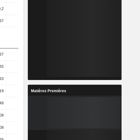
0,2
0,05
0,02
0,02
,87
-2,2
-3,03
-3,58
37
16,93
8,99
18,6
85
20,7
5,9
16,07
93
24,24
8,14
16,04
Matières Premières
19
25,99
7,36
17,18
48
26,34
7,36
17,18
08
23,72
19,47
12,27
08
23,72
19,47
12,27
76
28,96
16,59
14,48