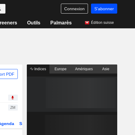
Connexion
S'abonner
reeners
Outils
Palmarès
Édition suisse
Indices
Europe
Amériques
Asie
ort PDF
ZM
Agenda
Secteur
Dérivés
Fonds et ETFs