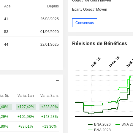
Objectif de cours Moyen
Age
Depuis
Ecart / Objectif Moyen
41
26/08/2025
Consensus
53
01/06/2020
Révisions de Bénéfices
44
22/01/2025
ia. 5j.
Varia. 1an
Varia. 3ans
Capi.($)
,40%
+127,42%
+223,80%
14,48 Md
,29%
+101,98%
+143,28%
53,77 Md
,80%
+83,01%
+13,30%
25,19 Md