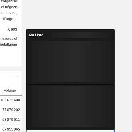
s'organise
s de zinc,
d'argent,
luminium
6 603
Ma Liste
minières et
métallurgie
Volume
105 622 488
77 079 202
53 879 611
67 955 065