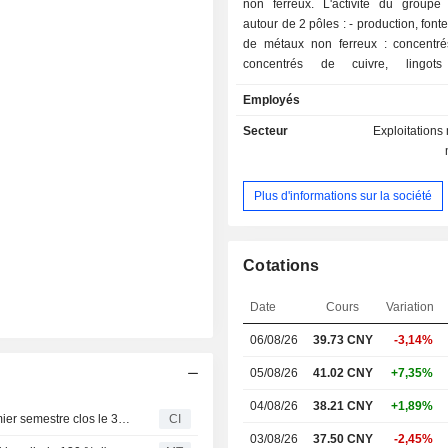
non ferreux. L'activité du groupe 
autour de 2 pôles : - production, fonte et négoce
de métaux non ferreux : concentré
concentrés de cuivre, lingots 
manganèse électrolytique, a
Employés
électrolytique, etc. ; - autres : notamment
distribution d'eau et d'électricité. 77,8% du CA
Secteur
Exploitations 
est réalisé en Chine.
Plus d'informations sur la société
Cotations
Date
Cours
Variation
06/08/26
39.73 CNY
-3,14%
05/08/26
41.02 CNY
+7,35%
04/08/26
38.21 CNY
+1,89%
Western Mining Co.,Ltd. publie ses résultats pour le premier semestre clos le 30 juin 2026
CI
03/08/26
37.50 CNY
-2,45%