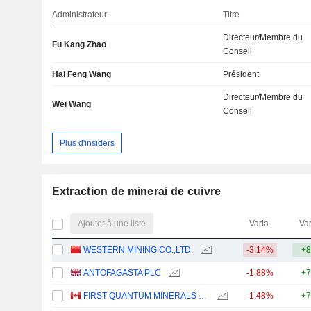
Administrateur
Titre
Directeur/Membre du
Fu Kang Zhao
Conseil
Hai Feng Wang
Président
Directeur/Membre du
Wei Wang
Conseil
Plus d'insiders
Extraction de minerai de cuivre
Ajouter à une liste
Varia.
Var
WESTERN MINING CO.,LTD.
-3,14%
+8
ANTOFAGASTA PLC
-1,88%
+7
FIRST QUANTUM MINERALS LTD.
-1,48%
+7