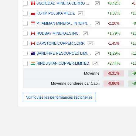
SOCIEDAD MINERA CERRO VERDE S.A.A.
+0,42%
-0
KGHM POLSKA MIEDZ
+1,37%
+1
PT AMMAN MINERAL INTERNASIONAL TBK
-2,26%
+8
HUDBAY MINERALS INC.
+1,79%
+1
CAPSTONE COPPER CORP.
-1,45%
+1
SANDFIRE RESOURCES LIMITED
+1,29%
+1
HINDUSTAN COPPER LIMITED
+2,44%
+1
Moyenne
-0,31%
+9
Moyenne pondérée par Capi.
-0,86%
+8
Voir toutes les performances sectorielles