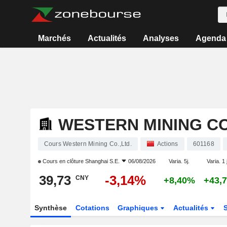
Marchés
Actualités
Analyses
Agenda
WESTERN MINING CO
Cours Western Mining Co.,Ltd.
Actions
601168
Cours en clôture
Shanghai S.E.
06/08/2026
Varia. 5j.
Varia. 1 
39,73
-3,14%
CNY
+8,40%
+43,
Synthèse
Cotations
Graphiques
Actualités