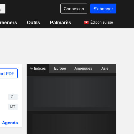
Connexion
S'abonner
reeners
Outils
Palmarès
Édition suisse
Indices
Europe
Amériques
Asie
ort PDF
CI
MT
Agenda
Secteur
Fonds et ETFs