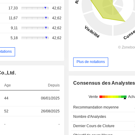
17,33
42,62
11,67
42,62
9,11
42,62
5,18
42,62
otations
Plus de notations
o.,Ltd.
Consensus des Analyste
Age
Depuis
Vente
Ach
44
06/01/2025
Recommandation moyenne
52
26/08/2025
Nombre d'Analystes
-
-
Dernier Cours de Cloture