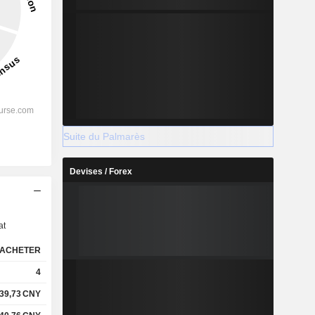
Suite du Palmarès
Devises / Forex
s
at
ACHETER
4
39,73
CNY