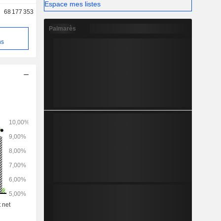
Espace mes listes
68 177 353
Palmarès
e
ns