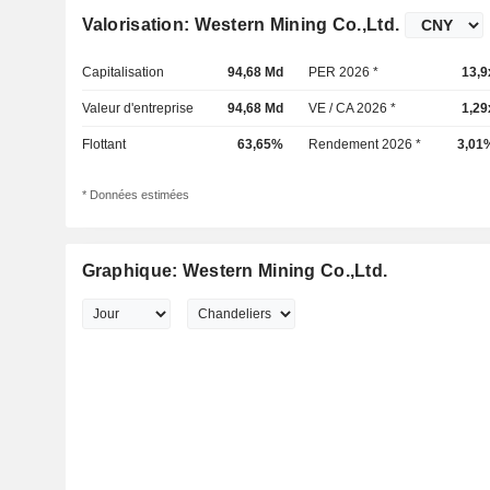
Valorisation: Western Mining Co.,Ltd.
Capitalisation
94,68 Md
PER 2026 *
13,9
Valeur d'entreprise
94,68 Md
VE / CA 2026 *
1,29
Flottant
63,65%
Rendement 2026 *
3,01
* Données estimées
Graphique: Western Mining Co.,Ltd.