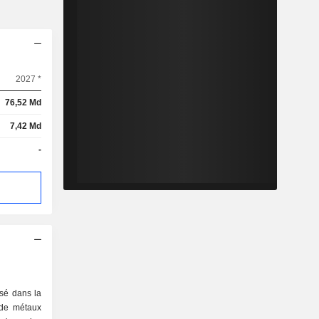
2027 *
76,52 Md
7,42 Md
-
isé dans la
 de métaux