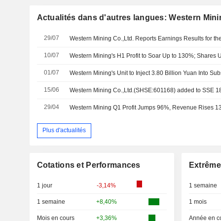
Actualités dans d'autres langues: Western Mini
29/07
10/07
Western Mining's H1 Profit to Soar Up to 130%; Shares
01/07
Western Mining's Unit to Inject 3.80 Billion Yuan Into Sub
15/06
Western Mining Co.,Ltd.(SHSE:601168) added to SSE 1
29/04
Western Mining Q1 Profit Jumps 96%, Revenue Rises 
Plus d'actualités
Cotations et Performances
Extrême
1 jour
-3,14%
1 semaine
1 semaine
+8,40%
1 mois
Mois en cours
+3,36%
Année en c