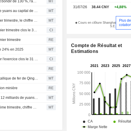
Western Mining : le bénéfice du premier semestre devrait bondir de 130 %, l'action grimpe de 7 %
MT
31/07/26
38.44 CNY
+4,88%
Une filiale de Western Mining va injecter 3,80 milliards de yuans au capital de sa propre unité
MT
Plus d
Western Mining : le bénéfice net bondit de 96% au premier trimestre, le chiffre d'affaires progresse de 13%
MT
Cours en clôture Shanghai
cotatio
S.E.
Western Mining Co.,Ltd. publie ses résultats pour le premier trimestre clos le 31 mars 2026
CI
ier trimestre
RE
Compte de Résultat et
 de 24% en 2025
MT
Estimations
Western Mining Co.,Ltd. publie ses résultats annuels pour l'exercice clos le 31 décembre 2025
CI
RE
Western Mining obtient une licence pour la mine polymétallique de fer de Qinghai ; l'action progresse de 3%
MT
tion minière
RE
Western Mining anticipe des transactions intragroupe de 12 milliards de yuans pour sa filiale en 2026 ; le titre chute de 5 %
MT
Western Mining : bénéfice net en baisse de 3 % au troisième trimestre, chiffre d'affaires en hausse de 43 % ; le titre progresse de 3 %
MT