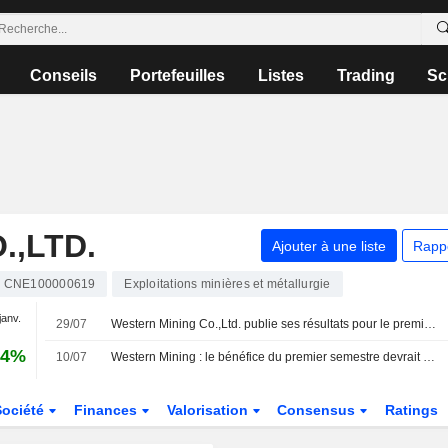
Conseils
Portefeuilles
Listes
Trading
Sc
.,LTD.
Ajouter à une liste
Rapp
CNE100000619
Exploitations minières et métallurgie
janv.
29/07
Western Mining Co.,Ltd. publie ses résultats pour le premier semestre clos le 30 juin 2026
74%
10/07
Western Mining : le bénéfice du premier semestre devrait bondir de 130 %, l'action grimpe de 7 %
Société
Finances
Valorisation
Consensus
Ratings