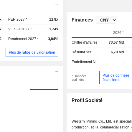
x
PER 2027 *
12,8x
Finances
x
VE / CA 2027 *
1,24x
2026 *
%
Rendement 2027 *
3,84%
Chiffre d'affaires
73,57 Md
Résultat net
6,79 Md
Plus de ratios de valorisation
Endettement Net
-
Plus de données
* Données
estimées
financières
Profil Société
Western Mining Co., Ltd. est spécial
production et la commercialisation