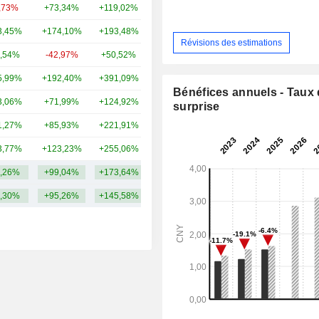
,73%
+73,34%
+119,02%
24,15 Md
3,45%
+174,10%
+193,48%
18,59 Md
Révisions des estimations
,54%
-42,97%
+50,52%
17,84 Md
5,99%
+192,40%
+391,09%
11,49 Md
Bénéfices annuels - Taux
3,06%
+71,99%
+124,92%
8,28 Md
surprise
1,27%
+85,93%
+221,91%
6,87 Md
3,77%
+123,23%
+255,06%
5,43 Md
,26%
+99,04%
+173,64%
18,61 Md
,30%
+95,26%
+145,58%