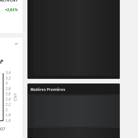
40,76
CNY
+2,61%
Matières Premières