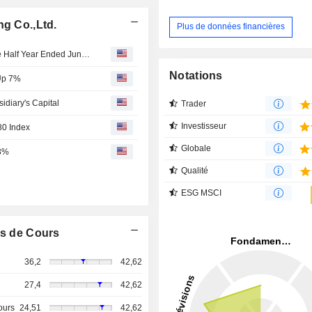
ng Co.,Ltd.
Plus de données financières
Western Mining Co.,Ltd. Reports Earnings Results for the Half Year Ended June 30, 2026
Notations
 Up 7%
sidiary's Capital
Trader
Investisseur
80 Index
Globale
13%
Qualité
ESG MSCI
s de Cours
36,2
42,62
27,4
42,62
ours
24,51
42,62