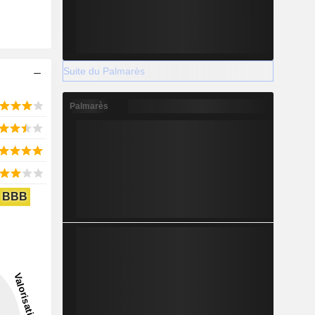
Suite du Palmarès
Palmarès
BBB