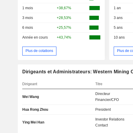
1 mois
+38,67%
1 an
3 mois
+28,53%
3 ans
6 mois
+25,57%
5 ans
Année en cours
+43,74%
10 ans
Plus de cotations
Plus de c
Dirigeants et Administrateurs: Western Mining C
Dirigeant
Titre
Directeur
Wei Wang
Financier/CFO
Hua Rong Zhou
President
Investor Relations
Ying Mei Han
Contact