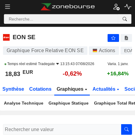
EON SE
18,83
€
-0,62%
EON SE
Graphique Force Relative EON SE
Actions
EOA
Temps réel estimé
Tradegate
13:15:43 07/08/2026
Varia. 1 janv.
EUR
-0,62%
18,83
+16,84%
Synthèse
Cotations
Graphiques
Actualités
Soci
Analyse Technique
Graphique Statique
Graphique Total Re