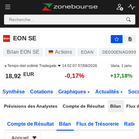
EON SE
18,92
€
-0,17%
EON SE
Bilan EON SE
Actions
EOAN
DE000ENAG999
Temps réel estimé
Tradegate
14:02:07 07/08/2026
Varia. 1 janv.
EUR
-0,17%
18,92
+17,18%
Synthèse
Cotations
Graphiques
Actualités
Soci
Prévisions des Analystes
Compte de Résultat
Bilan
Flux d
Compte de Résultat
Bilan
Flux de Trésorerie
Ratios
Annuel