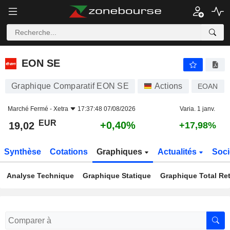
EON SE
19,02
€
+0,40%
EON SE
Graphique Comparatif EON SE
Actions
EOAN
Marché Fermé -
Xetra
17:37:48 07/08/2026
Varia. 1 janv.
EUR
+0,40%
19,02
+17,98%
Synthèse
Cotations
Graphiques
Actualités
Soci
Analyse Technique
Graphique Statique
Graphique Total Re