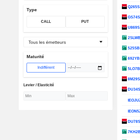
Q265
Type
GS74
CALL
PUT
U869
2SLW
Tous les émetteurs
525S
Maturité
692Y
Indifférent
5LO7
8M29
Levier / Elasticité
DU34
IEOJU
IEON5
DU78
7KH2