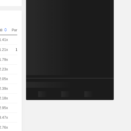
ité
Parité
Cours
1.41x
4
3.13 / 3.15
1.21x
10
1,577
EUR
1.79x
1
10,63
EUR
2.23x
1
8,531
EUR
2.05x
1
9,300
EUR
2.39x
1
7,945
EUR
2.18x
1
8,735
EUR
2.95x
1
6,445
EUR
3.47x
1
5,485
EUR
2.76x
2
3.21 / 3.22