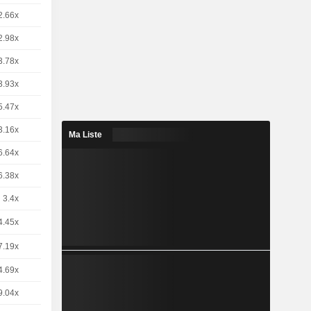
2.66x
1
7,140
EUR
2.98x
1
6,393
EUR
3.78x
1
5,030
EUR
3.93x
1
4,835
EUR
5.47x
1
3,475
EUR
3.16x
1
6,025
EUR
Ma Liste
6.64x
1
2,865
EUR
6.38x
1
2,980
EUR
3.4x
5
1,117
EUR
4.45x
2
1.99 / 2
7.19x
2
1.23 / 1.24
4.69x
5
0,8100
EUR
9.04x
1
2,105
EUR