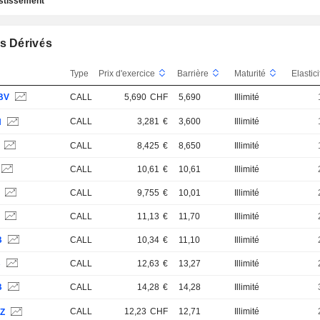
estissement
s Dérivés
Type
Prix d'exercice
Barrière
Maturité
Elastic
BV
CALL
5,690
CHF
5,690
Illimité
CALL
3,281
€
3,600
Illimité
H
S
CALL
8,425
€
8,650
Illimité
CALL
10,61
€
10,61
Illimité
S
CALL
9,755
€
10,01
Illimité
B
CALL
11,13
€
11,70
Illimité
B
CALL
10,34
€
11,10
Illimité
B
CALL
12,63
€
13,27
Illimité
B
CALL
14,28
€
14,28
Illimité
CALL
12,23
CHF
12,71
Illimité
WZ