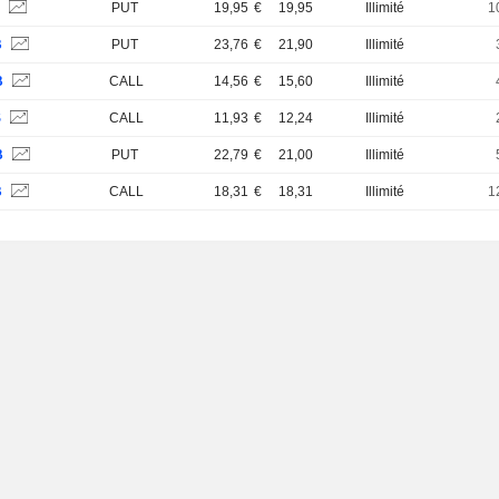
B
PUT
19,95
€
19,95
Illimité
1
B
PUT
23,76
€
21,90
Illimité
B
CALL
14,56
€
15,60
Illimité
S
CALL
11,93
€
12,24
Illimité
B
PUT
22,79
€
21,00
Illimité
B
CALL
18,31
€
18,31
Illimité
1