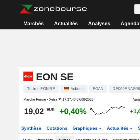
Marchés
Actualités
Analyses
Agenda
EON SE
Turbos EON SE
Actions
EOAN
DE000ENAG99
Marché Fermé -
Xetra
17:37:48 07/08/2026
Varia
19,02
+0,40%
EUR
+1,
Synthèse
Cotations
Graphiques
Actualités