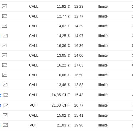
S
CALL
11,92
€
12,23
Illimité
S
CALL
12,77
€
12,77
Illimité
S
CALL
14,02
€
14,39
Illimité
B
CALL
14,25
€
14,97
Illimité
B
CALL
16,36
€
16,36
Illimité
B
CALL
13,05
€
14,00
Illimité
B
CALL
16,22
€
17,03
Illimité
S
CALL
16,08
€
16,50
Illimité
S
CALL
13,48
€
13,83
Illimité
CALL
14,85
CHF
15,43
Illimité
Z
PUT
21,63
CHF
20,77
Illimité
Z
S
CALL
15,02
€
15,41
Illimité
B
PUT
21,03
€
19,98
Illimité