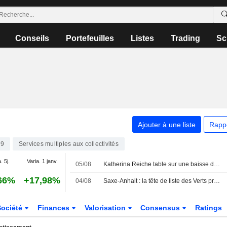
Conseils
Portefeuilles
Listes
Trading
Sc
Ajouter à une liste
Rapp
9
Services multiples aux collectivités
. 5j.
Varia. 1 janv.
05/08
Katherina Reiche table sur une baisse des prix de l'électricité à moyen terme
66%
+17,98%
04/08
Saxe-Anhalt : la tête de liste des Verts prône des prix de l'électricité régionaux
Société
Finances
Valorisation
Consensus
Ratings