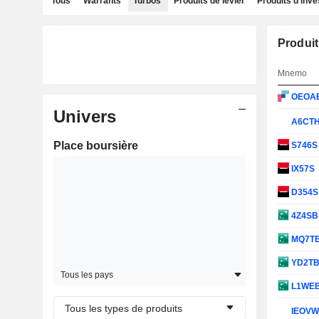
Tous
Warrants
Turbos
Produits de levier
Produits d'inv
Produit
Mnemo
OEOA
Univers
A6CT
Place boursière
S746
IX57S
D354
4Z4S
MQ7T
YD2T
Tous les pays
L1WE
Tous les types de produits
IEOV