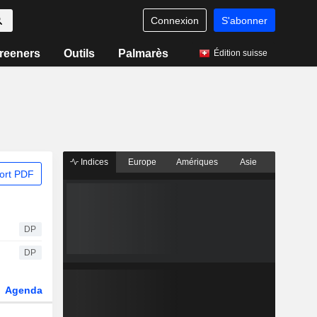
Connexion
S'abonner
reeners
Outils
Palmarès
Édition suisse
Indices
Europe
Amériques
Asie
ort PDF
DP
DP
Agenda
Secteur
Dérivés
Fonds et ETFs