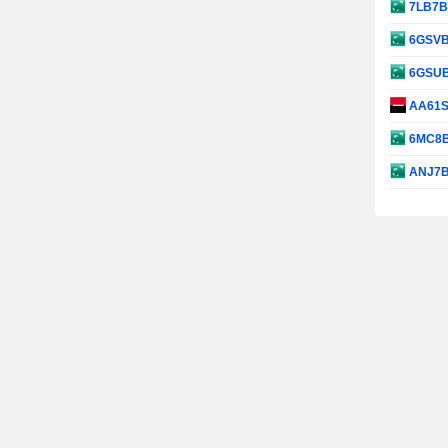
7LB7
6GSV
6GSU
AA61
6MC8
ANJ7