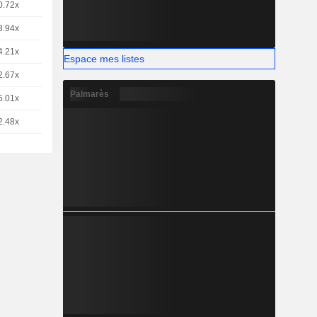
0.72x
1
1,775
EUR
3.94x
1
4,825
EUR
4.21x
1
4,515
EUR
Espace mes listes
2.67x
5
1,427
EUR
Palmarès
5.01x
1
3,770
EUR
2.48x
1
1,525
EUR