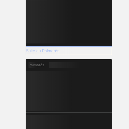
Suite du Palmarès
Palmarès