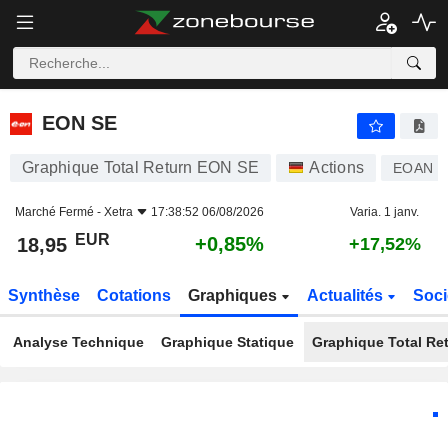
EON SE
18,95
€
+0,85%
EON SE
Graphique Total Return EON SE
Actions
EOAN
Marché Fermé -
Xetra
17:38:52 06/08/2026
Varia. 1 janv.
EUR
+0,85%
18,95
+17,52%
Synthèse
Cotations
Graphiques
Actualités
Soci
Analyse Technique
Graphique Statique
Graphique Total Re