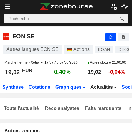
EON SE
19,02
€
+0,40%
EON SE
Autres langues EON SE
Actions
EOAN
DE000
Marché Fermé -
Xetra
17:37:48 07/08/2026
Après clôture
21:00:00
EUR
+0,40%
19,02
19,02
-0,04%
Synthèse
Cotations
Graphiques
Actualités
Soci
Toute l'actualité
Reco analystes
Faits marquants
In
Autres langues