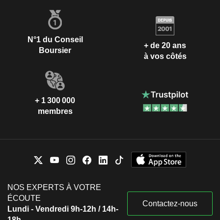
N°1 du Conseil
+ de 20 ans
Boursier
à vos côtés
+ 1 300 000
membres
NOS EXPERTS À VOTRE
ÉCOUTE
Contactez-nous
Lundi - Vendredi 9h-12h / 14h-
18h