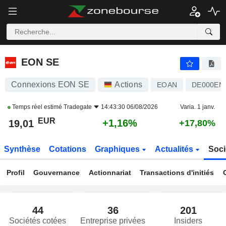
EON SE
19,01
€
+1,16%
EON SE
Connexions EON SE
Actions
EOAN
DE000EN
Temps réel estimé
Tradegate
14:43:30 06/08/2026
Varia. 1 janv.
EUR
+1,16%
19,01
+17,80%
Synthèse
Cotations
Graphiques
Actualités
Soci
Profil
Gouvernance
Actionnariat
Transactions d'initiés
44
36
201
Sociétés cotées
Entreprise privées
Insiders