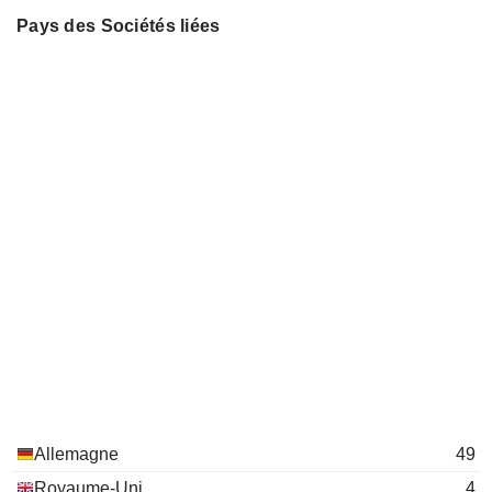
Karl-Ludwig Kley
Industrie e.V.
Pays des Sociétés liées
Miscellaneous Commercial
Johannes Teyssen
Services
Johannes Teyssen
Alpiq Holding AG
Jørgen Kildahl
Electric Utilities
Rolf Pohlig
MITGAS GmbH
René Pöhls
Gas Distributors
Klaus Engel
Stifterverband für die
Burckhard Bergmann
Deutsche Wissenschaft eV
Guido Knott
PreussenElektra GmbH
Günter Eckhard Rümmler
Electric Utilities
Ingo Luge
Eva Maria Verena Volpert
Allemagne
49
Theo Siegert
Royaume-Uni
4