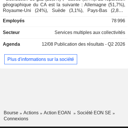
géographique du CA est la suivante : Allemagne (51,7%),
Karl-Heinz Feldmann
Royaume-Uni (24%), Suède (3,1%), Pays-Bas (2,8%),
E.ON Sechzehnte
Gabriël Clemens
Europe (18,3%) et autres (0,1%).
Verwaltungs GmbH
Employés
78 996
Werner Müller
Contilia GmbH
Secteur
Services multiples aux collectivités
Burckhard Bergmann
Hospital/Nursing Management
Agenda
12/08
Publication des résultats - Q2 2026
Erich Clementi
E.ON Kundsupport
Karl-Ludwig Kley
Sverige AB
Plus d'informations sur la société
Miscellaneous
Karen Maria Alida de Segundo
Commercial Services
Rolf Martin Schmitz
Deborah Block Wilkens
Andreas Schmitz
Leonhard Birnbaum
Ulrich Grillo
Bourse
Actions
Action EOAN
Société EON SE
Ewald Woste
Connexions
Klaus Fröhlich