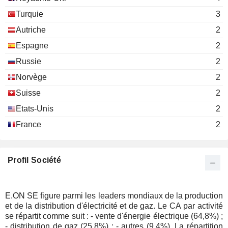
E. Merck KG
Karl-Ludwig Kley
Pharmaceuticals: Major
Turquie
3
A. B. Wilhelm Reutersberg
Autriche
2
E.ON France SAS
Robert Hienz
Espagne
2
Financial Conglomerates
Russie
2
Ingo Luge
thyssenkrupp
Norvège
2
Eva Maria Verena Volpert
Hohenlimburg GmbH
Suisse
2
Wholesale Distributors
Etats-Unis
2
Thomas König
EG.D as
France
2
Miroslav Pelouch
Engineering & Construction
Rolf Pohlig
Mitteldeutsche Netzgesellschaft Strom
Profil Société
René Pöhls
mbH
Electric Utilities
Rolf Pohlig
E.ON SE figure parmi les leaders mondiaux de la production
Mitteldeutsche Netzgesellschaft Gas
et de la distribution d'électricité et de gaz. Le CA par activité
René Pöhls
mbH
se répartit comme suit : - vente d'énergie électrique (64,8%) ;
Gas Distributors
- distribution de gaz (25,8%) ; - autres (9,4%). La répartition