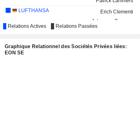
Patrick Lammers
LUFTHANSA
Erich Clementi
Johannes Teyssen
Relations Actives
Relations Passées
NATURGY ENERGY GROUP, S.A.
Anke Groth
INDITEX
Denise Patricia Kingsmill
Graphique Relationnel des Sociétés Privées liées:
EON SE
AIRBUS SE
René Richard Obermann
THYSSENKRUPP AG
Ingo Luge
Eva Maria Verena Volpert
PORSCHE AUTOMOBIL
Ulrich Lehner
HOLDING SE
LECHWERKE AG
Bernd Böddeling
Susanne Weitz
MVV ENERGIE AG
Gabriël Clemens
DMG MORI AG
Ulrich Hocker