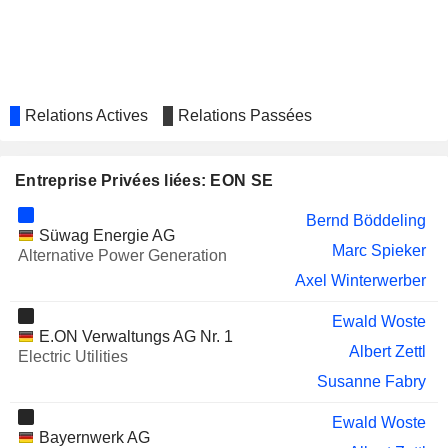
AURUBIS AG
Markus Kramer
RHEINMETALL AG
Ulrich Grillo
PNE AG
Roberta Benedetti
Relations Actives
Relations Passées
VERBUND AG
Günter Eckhard Rümmler
HAMBURGER HAFEN UND
Annette Walter
LOGISTIK AG
Entreprise Privées liées: EON SE
HELLA GMBH & CO. KGAA
Judith Buss
Bernd Böddeling
Süwag Energie AG
ENBW ENERGIE BADEN-
Lutz Peter Feldmann
Marc Spieker
Alternative Power Generation
WÜRTTEMBERG AG
Axel Winterwerber
COVESTRO AG
Regine Stachelhaus
BANK "SAINT-
Ewald Woste
Alexey Andreevich Germanovich
E.ON Verwaltungs AG Nr. 1
PETERSBURG
Albert Zettl
Electric Utilities
VONOVIA SE
Marcus Schenck
Susanne Fabry
UNIPRO
Klaus-Dieter Maubach
Ewald Woste
Bayernwerk AG
MONDI PLC
Anke Groth