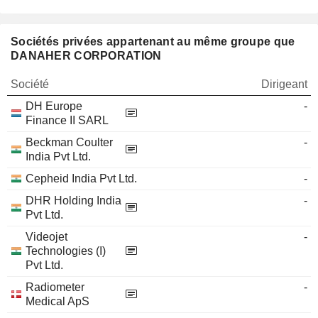
Sociétés privées appartenant au même groupe que
DANAHER CORPORATION
Société
Dirigeant
DH Europe
-
Finance II SARL
Beckman Coulter
-
India Pvt Ltd.
Cepheid India Pvt Ltd.
-
DHR Holding India
-
Pvt Ltd.
Videojet
-
Technologies (I)
Pvt Ltd.
Radiometer
-
Medical ApS