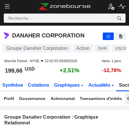
DANAHER CORPORATION
199,66
$
+2,51%
DANAHER CORPORATION
Groupe Danaher Corporation
Action
DHR
US235
Marché Fermé -
NYSE
22:02:03 05/08/2026
Varia. 1 janv.
USD
+2,51%
199,66
-12,78%
Synthèse
Cotations
Graphiques
Actualités
Soci
Profil
Gouvernance
Actionnariat
Transactions d'initiés
Groupe Danaher Corporation : Graphique
Relationnel