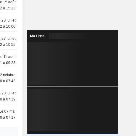
e 15 août
2 à 15:23
 28 juillet
2 à 10:00
Ma Liste
 27 juillet
2 à 10:55
e 11 août
1 à 09:23
2 octobre
0 à 07:43
 23 juillet
0 à 07:39
Le 07 mai
0 à 07:17