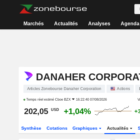
Marchés
Actualités
Analyses
Agenda
DANAHER CORPORA
Articles Zonebourse Danaher Corporation
Actions
Temps réel estimé
Cboe BZX
16:22:40 07/08/2026
V
202,05
+1,04%
USD
+
Synthèse
Cotations
Graphiques
Actualités