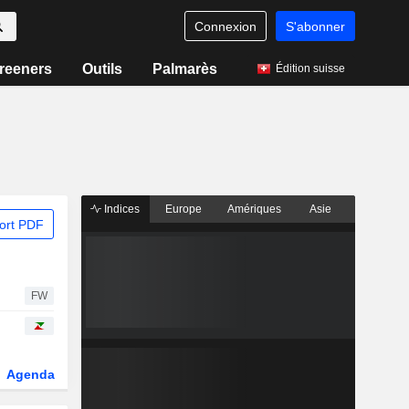
Connexion
S'abonner
reeners
Outils
Palmarès
Édition suisse
Indices
Europe
Amériques
Asie
ort PDF
FW
Agenda
Secteur
Dérivés
Fonds et ETFs