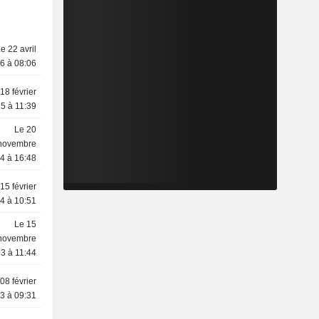
e 22 avril
6 à 08:06
18 février
5 à 11:39
Le 20
novembre
4 à 16:48
15 février
4 à 10:51
Le 15
novembre
3 à 11:44
08 février
3 à 09:31