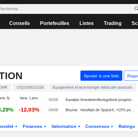
Conseils
Portefeuilles
Listes
Trading
Sc
TION
Ajouter à une liste
Rapp
DHR
US2358511028
Equipement et technologie médicale avancés
aria. 5j.
Varia. 1 janv.
05/08
Kavaljer Investmentbolagsfond progresse de 2,8 % en juillet – Microsoft, Thermo Fisher et Ratos principaux contributeurs
3,29%
-12,03%
04/08
Bourse : résultats de SpaceX, +15% pour Palantir, 30 à 40 MdsUSD pour Shein
Société
Finances
Valorisation
Consensus
Ratings