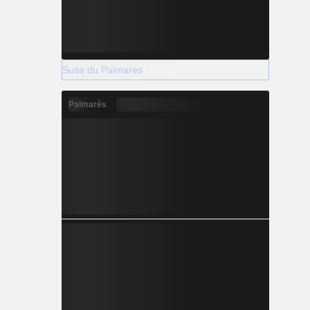
Suite du Palmarès
Palmarès