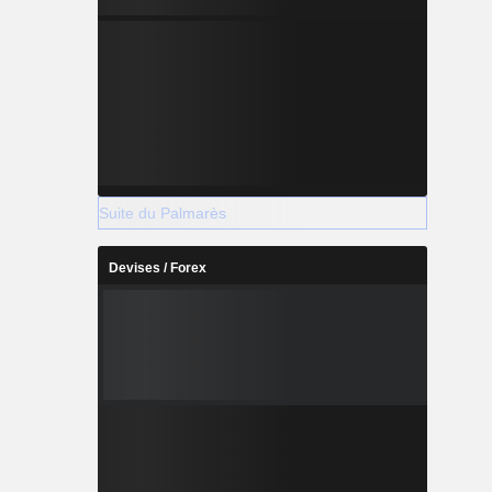
Suite du Palmarès
Devises / Forex