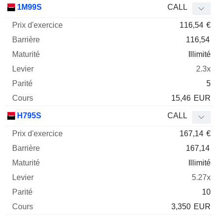
1M99S
CALL
116,54
€
116,54
Illimité
2.3x
5
15,46
EUR
H795S
CALL
167,14
€
167,14
Illimité
5.27x
10
3,350
EUR