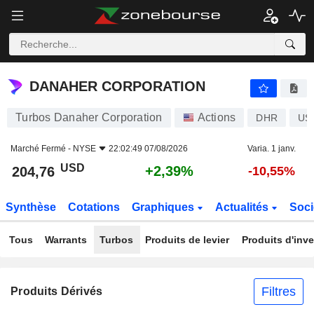
DANAHER CORPORATION
204,76
$
+2,39%
DANAHER CORPORATION
Turbos Danaher Corporation
Actions
DHR
US
Marché Fermé -
NYSE
22:02:49 07/08/2026
Varia. 1 janv.
USD
+2,39%
204,76
-10,55%
Synthèse
Cotations
Graphiques
Actualités
Soci
Tous
Warrants
Turbos
Produits de levier
Produits d'inv
Filtres
Produits Dérivés