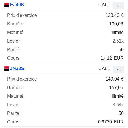
Prix
EJ40S
CALL
d'exercice
Barrière
Maturité
Elasticité
123,43
€
Mnemo
Type
Parit
130,06
Illimité
2.51x
50
1,412
EUR
JN32S
CALL
149,04
€
157,05
Illimité
3.64x
50
0,9730
EUR