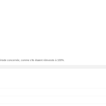
ériode concernée, comme s'ils étaient réinvestis à 100%.