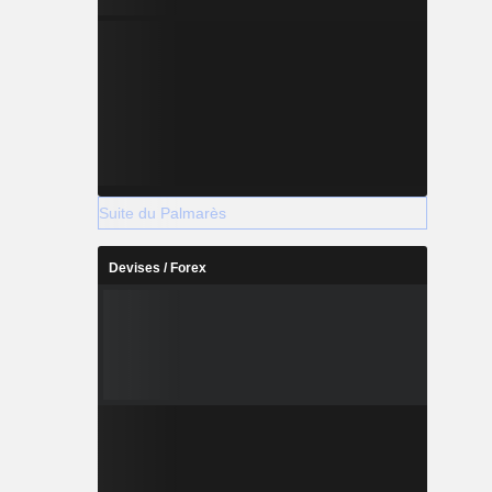
Suite du Palmarès
Devises / Forex