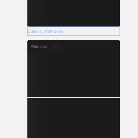
Suite du Palmarès
Palmarès