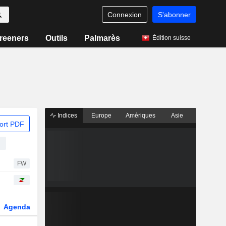
Connexion
S'abonner
reeners
Outils
Palmarès
Édition suisse
Indices
Europe
Amériques
Asie
ort PDF
s
FW
Agenda
Secteur
Dérivés
Fonds et ETFs