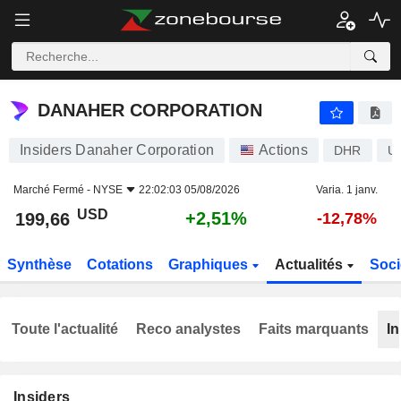
DANAHER CORPORATION
199,66
$
+2,51%
DANAHER CORPORATION
Insiders Danaher Corporation
Actions
DHR
U
Marché Fermé -
NYSE
22:02:03 05/08/2026
Varia. 1 janv.
USD
+2,51%
199,66
-12,78%
Synthèse
Cotations
Graphiques
Actualités
Soci
Toute l'actualité
Reco analystes
Faits marquants
In
Insiders