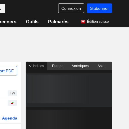
Connexion
S'abonner
reeners
Outils
Palmarès
Édition suisse
Indices
Europe
Amériques
Asie
ort PDF
FW
Agenda
Secteur
Dérivés
Fonds et ETFs