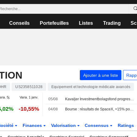
Conseils
Portefeuilles
Listes
Trading
Sc
TION
Ajouter à une liste
Rapp
DHR
US2358511028
Equipement et technologie médicale avancés
aria. 5j.
Varia. 1 janv.
05/08
Kavaljer Investmentbolagsfond progresse de 2,8 % en juillet – Microsoft, Thermo Fisher et Ratos principaux contributeurs
5,02%
-10,55%
04/08
Bourse : résultats de SpaceX, +15% pour Palantir, 30 à 40 MdsUSD pour Shein
Société
Finances
Valorisation
Consensus
Ratings