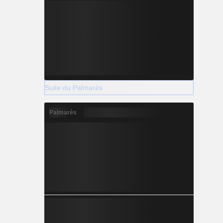
Suite du Palmarès
Palmarès