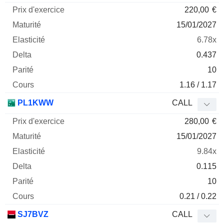
220,00
€
15/01/2027
6.78x
0.437
10
1.16 / 1.17
PL1KWW
CALL
280,00
€
15/01/2027
9.84x
0.115
10
0.21 / 0.22
SJ7BVZ
CALL