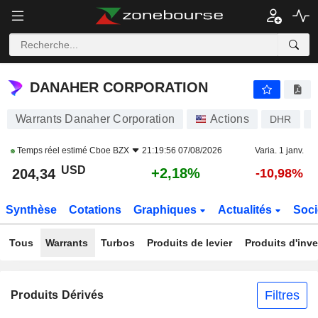
DANAHER CORPORATION
204,34
$
+2,18%
DANAHER CORPORATION
Warrants Danaher Corporation
Actions
DHR
U
Temps réel estimé
Cboe BZX
21:19:56 07/08/2026
Varia. 1 janv.
USD
+2,18%
204,34
-10,98%
Synthèse
Cotations
Graphiques
Actualités
Soci
Tous
Warrants
Turbos
Produits de levier
Produits d'inv
Filtres
Produits Dérivés