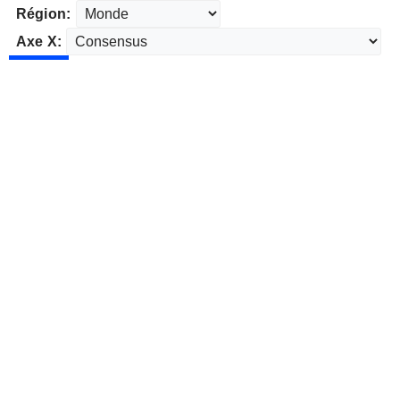
Région:
Axe X: