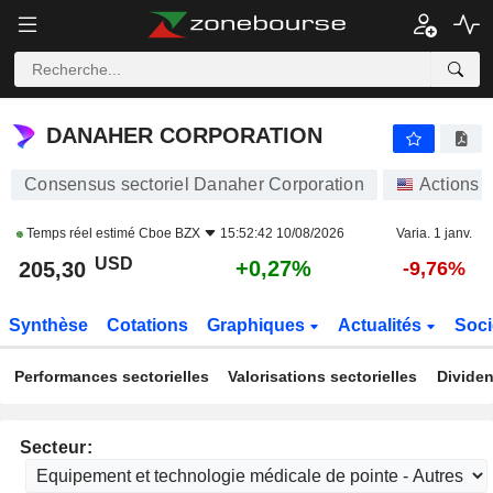
DANAHER CORPORATION
205,30
$
+0,27%
DANAHER CORPORATION
Consensus sectoriel Danaher Corporation
Actions
Temps réel estimé
Cboe BZX
15:52:42 10/08/2026
Varia. 1 janv.
USD
+0,27%
205,30
-9,76%
Synthèse
Cotations
Graphiques
Actualités
Soci
Performances sectorielles
Valorisations sectorielles
Dividen
Secteur: