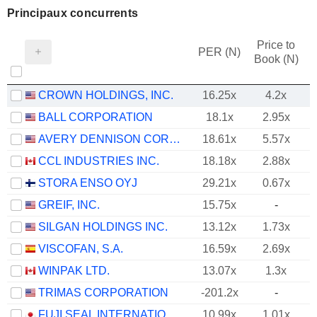
Principaux concurrents
Price to
PER (N)
Book (N)
CROWN HOLDINGS, INC.
16.25x
4.2x
BALL CORPORATION
18.1x
2.95x
AVERY DENNISON CORPORATION
18.61x
5.57x
CCL INDUSTRIES INC.
18.18x
2.88x
STORA ENSO OYJ
29.21x
0.67x
GREIF, INC.
15.75x
-
SILGAN HOLDINGS INC.
13.12x
1.73x
VISCOFAN, S.A.
16.59x
2.69x
WINPAK LTD.
13.07x
1.3x
TRIMAS CORPORATION
-201.2x
-
FUJI SEAL INTERNATIONAL, INC.
10.99x
1.01x