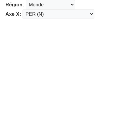
Région:
Axe X: