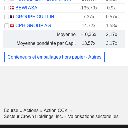
BEWI ASA
-135.79x
0.9x
GROUPE GUILLIN
7.37x
0.57x
CPH GROUP AG
14.72x
1.58x
Moyenne
-10,36x
2,17x
Moyenne pondérée par Capi.
13,57x
3,17x
Conteneurs et emballages hors papier - Autres
Bourse
Actions
Action CCK
Secteur Crown Holdings, Inc.
Valorisations sectorielles