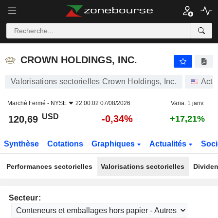
CROWN HOLDINGS, INC.
120,69
$
-0,34%
CROWN HOLDINGS, INC.
Valorisations sectorielles Crown Holdings, Inc.
Acti
Marché Fermé -
NYSE
22:00:02 07/08/2026
Varia. 1 janv.
USD
-0,34%
120,69
+17,21%
Synthèse
Cotations
Graphiques
Actualités
Soci
Performances sectorielles
Valorisations sectorielles
Dividen
Secteur: