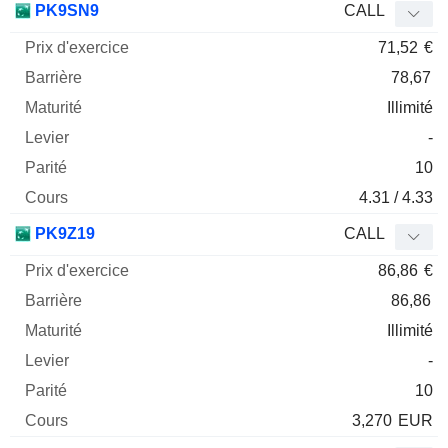
PK9SN9
CALL
71,52
€
78,67
Illimité
-
10
4.31 / 4.33
PK9Z19
CALL
86,86
€
86,86
Illimité
-
10
3,270
EUR