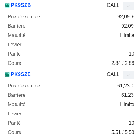
Prix
PK9SZB
CALL
d'exercice
Barrière
Maturité
Elasticité
92,09
€
Mnemo
Type
Parit
92,09
Illimité
-
10
2.84 / 2.86
PK9SZE
CALL
61,23
€
61,23
Illimité
-
10
5.51 / 5.53