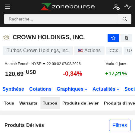
CROWN HOLDINGS, INC.
120,69
$
-0,34%
CROWN HOLDINGS, INC.
Turbos Crown Holdings, Inc.
Actions
CCK
US2
Marché Fermé -
NYSE
22:00:02 07/08/2026
Varia. 1 janv.
USD
-0,34%
120,69
+17,21%
Synthèse
Cotations
Graphiques
Actualités
Soci
Tous
Warrants
Turbos
Produits de levier
Produits d'inv
Filtres
Produits Dérivés