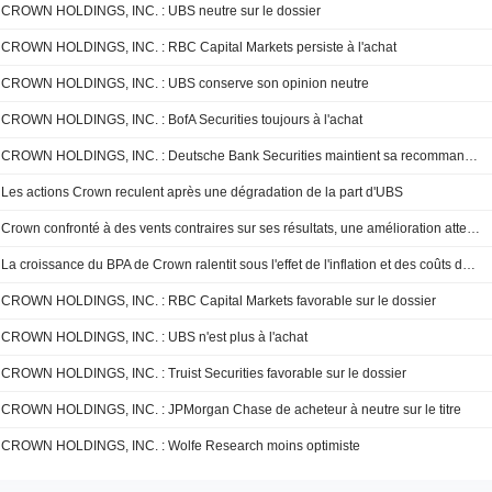
CROWN HOLDINGS, INC. : UBS neutre sur le dossier
CROWN HOLDINGS, INC. : RBC Capital Markets persiste à l'achat
CROWN HOLDINGS, INC. : UBS conserve son opinion neutre
CROWN HOLDINGS, INC. : BofA Securities toujours à l'achat
CROWN HOLDINGS, INC. : Deutsche Bank Securities maintient sa recommandation à l'achat
Les actions Crown reculent après une dégradation de la part d'UBS
Crown confronté à des vents contraires sur ses résultats, une amélioration attendue en 2027 selon RBC
La croissance du BPA de Crown ralentit sous l'effet de l'inflation et des coûts de démarrage, selon UBS
CROWN HOLDINGS, INC. : RBC Capital Markets favorable sur le dossier
CROWN HOLDINGS, INC. : UBS n'est plus à l'achat
CROWN HOLDINGS, INC. : Truist Securities favorable sur le dossier
CROWN HOLDINGS, INC. : JPMorgan Chase de acheteur à neutre sur le titre
CROWN HOLDINGS, INC. : Wolfe Research moins optimiste