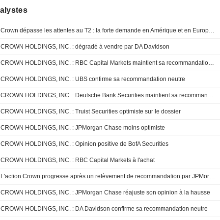
alystes
Crown dépasse les attentes au T2 : la forte demande en Amérique et en Europe compense l'inflation, selon RBC
CROWN HOLDINGS, INC. : dégradé à vendre par DA Davidson
CROWN HOLDINGS, INC. : RBC Capital Markets maintient sa recommandation à l'achat
CROWN HOLDINGS, INC. : UBS confirme sa recommandation neutre
CROWN HOLDINGS, INC. : Deutsche Bank Securities maintient sa recommandation à l'achat
CROWN HOLDINGS, INC. : Truist Securities optimiste sur le dossier
CROWN HOLDINGS, INC. : JPMorgan Chase moins optimiste
CROWN HOLDINGS, INC. : Opinion positive de BofA Securities
CROWN HOLDINGS, INC. : RBC Capital Markets à l'achat
L'action Crown progresse après un relèvement de recommandation par JPMorgan
CROWN HOLDINGS, INC. : JPMorgan Chase réajuste son opinion à la hausse
CROWN HOLDINGS, INC. : DA Davidson confirme sa recommandation neutre