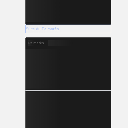
Suite du Palmarès
Palmarès