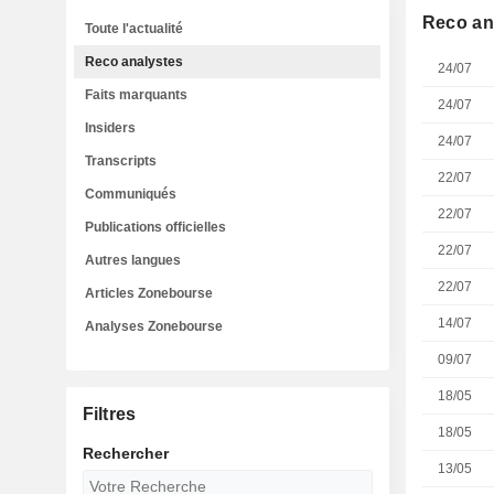
Reco an
Toute l'actualité
Reco analystes
24/07
Faits marquants
24/07
Insiders
24/07
Transcripts
22/07
Communiqués
22/07
Publications officielles
22/07
Autres langues
22/07
Articles Zonebourse
14/07
Analyses Zonebourse
09/07
18/05
Filtres
18/05
Rechercher
13/05