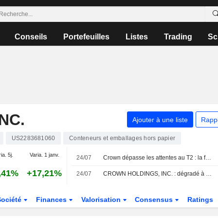
Conseils
Portefeuilles
Listes
Trading
Sc
NC.
Ajouter à une liste
Rapp
US2283681060
Conteneurs et emballages hors papier
ia. 5j.
Varia. 1 janv.
24/07
Crown dépasse les attentes au T2 : la forte demande en Amérique et en Europe compense l'inflation, selon RBC
,41%
+17,21%
24/07
CROWN HOLDINGS, INC. : dégradé à vendre par DA Davidson
Société
Finances
Valorisation
Consensus
Ratings