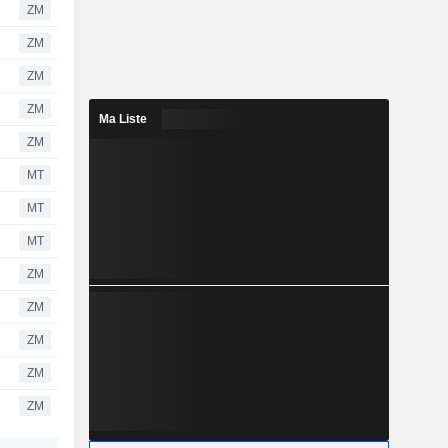
ZM
ZM
ZM
ZM
Ma Liste
ZM
MT
MT
MT
ZM
ZM
ZM
ZM
ZM