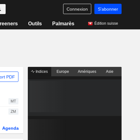
Connexion
S'abonner
reeners
Outils
Palmarès
Édition suisse
Indices
Europe
Amériques
Asie
ort PDF
MT
ZM
Agenda
Secteur
Dérivés
Fonds et ETFs