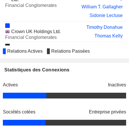
Financial Conglomerates
William T. Gallagher
Sidonie Lecluse
Timothy Donahue
Crown UK Holdings Ltd.
Thomas Kelly
Financial Conglomerates
Andrew Teno
Relations Actives
Relations Passées
Icahn Capital LP
Jesse Lynn
Investment Trusts/Mutual Funds
Jozef Salaerts
Statistiques des Connexions
Superior Multi-Packaging Ltd.
Hock Huat Goh
Containers/Packaging
Actives
Inactives
Jozef Salaerts
CROWN Bevcan & Closures
Hock Huat Goh
(Thailand) Co. Ltd.
Jozef Salaerts
Sociétés cotées
Entreprise privées
CROWN AP (Thailand) Co. Ltd.
Hock Huat Goh