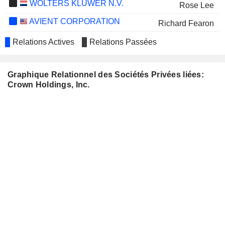
WOLTERS KLUWER N.V.
Rose Lee
AVIENT CORPORATION
Richard Fearon
JETBLUE AIRWAYS
Jesse Lynn
Relations Actives
Relations Passées
CORPORATION
SALESFORCE, INC.
Arnold Donald
Graphique Relationnel des Sociétés Privées liées:
CRH PLC
Richard Fearon
Crown Holdings, Inc.
PACKAGES LIMITED
Josef Müller
ENERSYS
Andrea Funk
CAESARS ENTERTAINMENT, INC.
Jesse Lynn
MP MATERIALS CORP.
Arnold Donald
DT MIDSTREAM, INC.
Dwayne Wilson
GE VERNOVA INC.
Arnold Donald