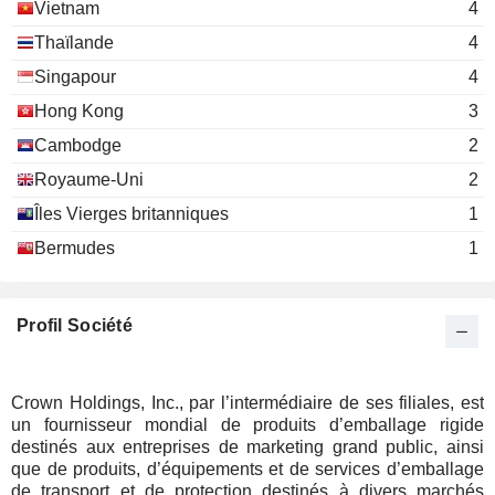
Jozef Salaerts
Vietnam
4
CROWN Beverage Cans (Dong
Hock Huat Goh
Thaïlande
4
Nai) Ltd.
Singapour
4
Jozef Salaerts
CROWN Beverage Cans Danang
Hong Kong
3
Hock Huat Goh
Ltd.
Cambodge
2
Jozef Salaerts
Royaume-Uni
2
CROWN China Holdings (Hong
Hock Huat Goh
Kong) Ltd.
Îles Vierges britanniques
1
Jozef Salaerts
Bermudes
1
CROWN Beverage Cans Beijing
Hock Huat Goh
Ltd.
Industrial Machinery
Profil Société
Jozef Salaerts
CROWN Beverage Cans Huizhou
Hock Huat Goh
Ltd.
Crown Holdings, Inc., par l’intermédiaire de ses filiales, est
Jozef Salaerts
un fournisseur mondial de produits d’emballage rigide
CROWN Beverage Cans Hangzhou
destinés aux entreprises de marketing grand public, ainsi
Hock Huat Goh
Ltd.
que de produits, d’équipements et de services d’emballage
de transport et de protection destinés à divers marchés