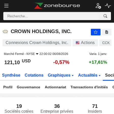
CROWN HOLDINGS, INC.
121,10
$
-0,57%
CROWN HOLDINGS, INC.
Connexions Crown Holdings, Inc.
Actions
CCK
Marché Fermé -
NYSE
22:00:02 06/08/2026
Varia. 1 janv.
USD
-0,57%
121,10
+17,61%
Synthèse
Cotations
Graphiques
Actualités
Soci
Profil
Gouvernance
Actionnariat
Transactions d'initiés
19
36
71
Sociétés cotées
Entreprise privées
Insiders