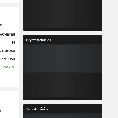
s
at
ACHETER
Cryptomonnaies
15
21,10
USD
36,57
USD
+12,78%
Taux d'Intérêts