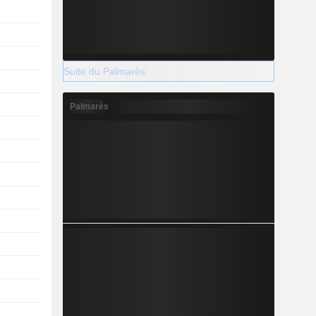
Suite du Palmarès
Palmarès