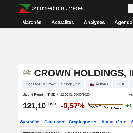
Marchés
Actualités
Analyses
Agenda
CROWN HOLDINGS, I
Consensus Crown Holdings, Inc.
Actions
CCK
Marché Fermé -
NYSE
22:00:02 06/08/2026
Var
121,10
-0,57%
USD
+1
Synthèse
Cotations
Graphiques
Actualités