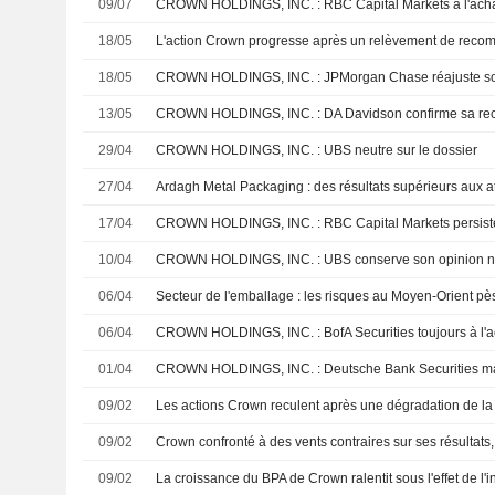
09/07
CROWN HOLDINGS, INC. : RBC Capital Markets à l'ach
18/05
18/05
CROWN HOLDINGS, INC. : JPMorgan Chase réajuste son
13/05
CROWN HOLDINGS, INC. : DA Davidson confirme sa re
29/04
CROWN HOLDINGS, INC. : UBS neutre sur le dossier
27/04
17/04
CROWN HOLDINGS, INC. : RBC Capital Markets persiste 
10/04
CROWN HOLDINGS, INC. : UBS conserve son opinion n
06/04
06/04
CROWN HOLDINGS, INC. : BofA Securities toujours à l'a
01/04
09/02
Les actions Crown reculent après une dégradation de la
09/02
09/02