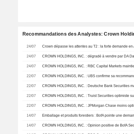
Recommandations des Analystes: Crown Holdin
24/07
24/07
CROWN HOLDINGS, INC. : dégradé à vendre par DA Da
24/07
22/07
CROWN HOLDINGS, INC. : UBS confirme sa recommand
22/07
22/07
CROWN HOLDINGS, INC. : Truist Securities optimiste sur
22/07
CROWN HOLDINGS, INC. : JPMorgan Chase moins opti
14/07
14/07
CROWN HOLDINGS, INC. : Opinion positive de BofA Secu