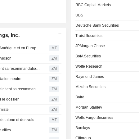
RBC Capital Markets
UBS
Deutsche Bank Securities
gs, Inc.
Truist Securities
JPMorgan Chase
Crown dépasse les attentes au T2 : la forte demande en Amérique et en Europe compense l'inflation, selon RBC
MT
BofA Securities
vidson
ZM
Wolfe Research
CROWN HOLDINGS, INC. : RBC Capital Markets maintient sa recommandation à l'achat
ZM
Raymond James
ation neutre
ZM
Mizuho Securities
CROWN HOLDINGS, INC. : Deutsche Bank Securities maintient sa recommandation à l'achat
ZM
Baird
 le dossier
ZM
Morgan Stanley
miste
ZM
Wells Fargo Securities
Emballage et produits forestiers : BofA pointe une demande atone et des volumes faibles
MT
Barclays
rities
ZM
Citigroup