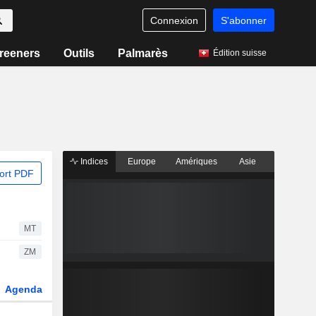
Connexion
S'abonner
reeners
Outils
Palmarès
Édition suisse
Indices
Europe
Amériques
Asie
ort PDF
MT
ZM
Agenda
Secteur
Dérivés
Fonds et ETFs