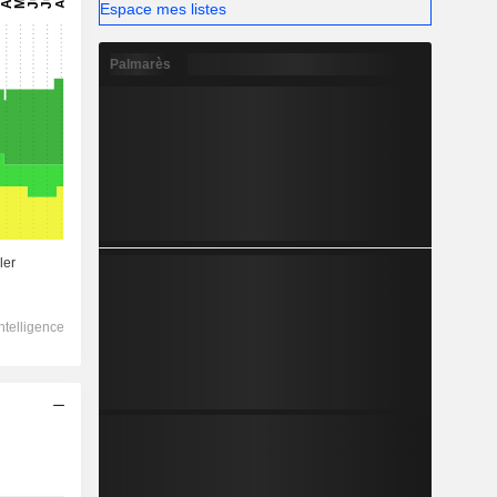
Espace mes listes
Palmarès