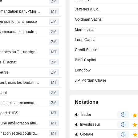
at
ZM
Jefferies & Co.
L'action Crown progresse après un relèvement de recommandation par JPMorgan
MT
Goldman Sachs
 opinion à la hausse
ZM
Morningstar
commandation neutre
ZM
Loop Capital
ZM
Credit Suisse
Ardagh Metal Packaging : des résultats supérieurs aux attentes au T1, un signal positif pour le secteur selon RBC
MT
BMO Capital
à l'achat
ZM
Longbow
eutre
ZM
J.P. Morgan Chase
Secteur de l'emballage : les risques au Moyen-Orient pèsent, mais les fondamentaux soutiennent le potentiel de hausse, selon BofA
MT
chat
ZM
Notations
CROWN HOLDINGS, INC. : Deutsche Bank Securities maintient sa recommandation à l'achat
ZM
 part d'UBS
MT
Trader
Crown confronté à des vents contraires sur ses résultats, une amélioration attendue en 2027 selon RBC
MT
Investisseur
La croissance du BPA de Crown ralentit sous l'effet de l'inflation et des coûts de démarrage, selon UBS
MT
Globale