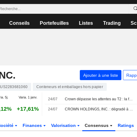
Conseils
Portefeuilles
Listes
Trading
Sc
NC.
Ajouter à une liste
Rapp
US2283681060
Conteneurs et emballages hors papier
ia. 5j.
Varia. 1 janv.
24/07
Crown dépasse les attentes au T2 : la forte demande en Amérique et en Europe compense l'inflation, selon RBC
,12%
+17,61%
24/07
CROWN HOLDINGS, INC. : dégradé à vendre par DA Davidson
Société
Finances
Valorisation
Consensus
Ratings