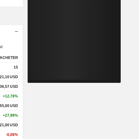
s
at
ACHETER
15
21,10
USD
36,57
USD
+12,78%
55,00
USD
+27,99%
21,00
USD
-0,08%