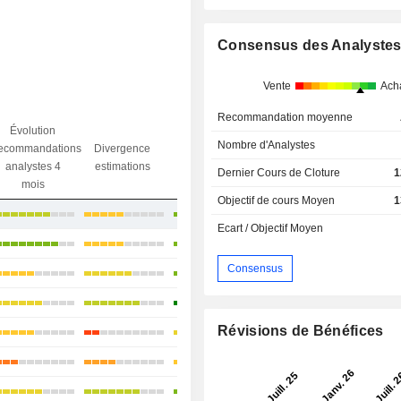
Consensus des Analyste
Vente
Ach
Recommandation moyenne
Évolution
Divergence
Nombre d'Analystes
ecommandations
Divergence
Ecart obj.
objectif
analystes 4
estimations
/ dr
Dernier Cours de Cloture
1
analystes
mois
Objectif de cours Moyen
1
+11,82%
Ecart / Objectif Moyen
+14,3%
Consensus
+14,93%
+9,49%
Révisions de Bénéfices
+14,08%
-3,24%
+28,39%