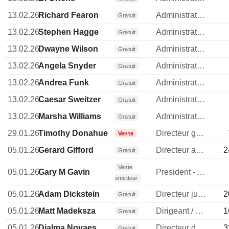
13.02.26
Richard Fearon
Administrateur
Gratuit
13.02.26
Stephen Hagge
Administrateur
Gratuit
13.02.26
Dwayne Wilson
Administrateur
Gratuit
13.02.26
Angela Snyder
Administrateur
Gratuit
13.02.26
Andrea Funk
Administrateur
Gratuit
13.02.26
Caesar Sweitzer
Administrateur
Gratuit
13.02.26
Marsha Williams
Administrateur
Gratuit
29.01.26
Timothy Donahue
Directeur general
Vente
05.01.26
Gerard Gifford
Directeur administratif
2
Gratuit
Vente
05.01.26
Gary M Gavin
President - Americas Division
emetteur
05.01.26
Adam Dickstein
Directeur juridique
2
Gratuit
05.01.26
Matt Madeksza
Dirigeant / cadre principal
1
Gratuit
05.01.26
Djalma Novaes
Directeur des operations
3
Gratuit