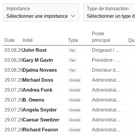
Importance
Type de transaction
Sélectionner une importance
Sélectionner un type d
Poste
Date
Initié
Type
principal
Qua
03.08.26
John Rost
Dirigeant / cadre principal
Tax
03.08.26
Gary M Gavin
President - Americas Division
Tax
03.08.26
Djalma Novaes
Directeur des operations
Tax
29.07.26
Michael Doss
Administrateur
Gratuit
29.07.26
Andrea Funk
Administrateur
Gratuit
29.07.26
B. Owens
Administrateur
Gratuit
29.07.26
Angela Snyder
Administrateur
Gratuit
29.07.26
Caesar Sweitzer
Administrateur
Gratuit
29.07.26
Richard Fearon
Administrateur
Gratuit