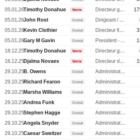
05.01.26
Timothy Donahue
Directeur general
17
Vente
05.01.26
John Rost
Dirigeant / cadre principal
Gratuit
05.01.26
Kevin Clothier
Directeur financier
3
Gratuit
05.01.26
Gary M Gavin
President - Americas Division
1
Gratuit
18.12.25
Timothy Donahue
Directeur general
Vente
16.12.25
Djalma Novaes
Directeur des operations
1
Vente
29.10.25
B. Owens
Administrateur
Gratuit
29.10.25
Richard Fearon
Administrateur
Gratuit
29.10.25
Marsha Williams
Administrateur
Gratuit
29.10.25
Andrea Funk
Administrateur
Gratuit
29.10.25
Stephen Hagge
Administrateur
Gratuit
29.10.25
Angela Snyder
Administrateur
Gratuit
29.10.25
Caesar Sweitzer
Administrateur
Gratuit