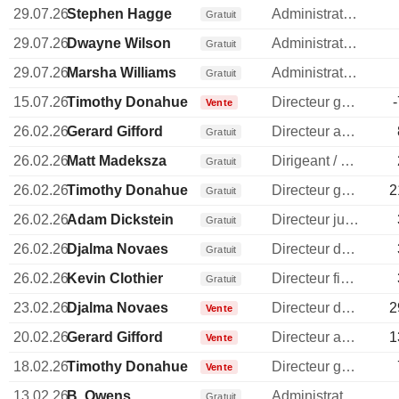
29.07.26
Stephen Hagge
Administrateur
Gratuit
29.07.26
Dwayne Wilson
Administrateur
Gratuit
29.07.26
Marsha Williams
Administrateur
Gratuit
15.07.26
Timothy Donahue
Directeur general
Vente
26.02.26
Gerard Gifford
Directeur administratif
Gratuit
26.02.26
Matt Madeksza
Dirigeant / cadre principal
Gratuit
26.02.26
Timothy Donahue
Directeur general
2
Gratuit
26.02.26
Adam Dickstein
Directeur juridique
Gratuit
26.02.26
Djalma Novaes
Directeur des operations
Gratuit
26.02.26
Kevin Clothier
Directeur financier
Gratuit
23.02.26
Djalma Novaes
Directeur des operations
2
Vente
20.02.26
Gerard Gifford
Directeur administratif
1
Vente
18.02.26
Timothy Donahue
Directeur general
Vente
13.02.26
B. Owens
Administrateur
Gratuit